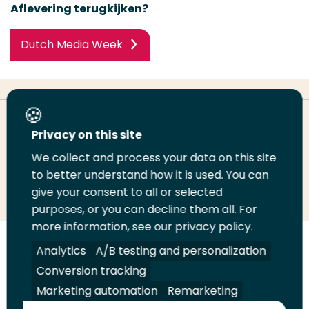
Aflevering terugkijken?
Dutch Media Week
Deel deze pagina
Privacy on this site
We collect and process your data on this site
Deel
to better understand how it is used. You can
Deel
Deel
Email
Print
give your consent to all or selected
op
op
op
deze
deze
purposes, or you can decline them all. For
LinkedIn
Twitter
Facebook
pagina
pagina
more information, see our privacy policy.
Volg
Analytics
Volg
Volg
A/B testing and personalization
Volg
ons
ons
ons
ons
Conversion tracking
Juridisch
Security
A-Z Index
Contact
op
op
op
op
Marketing automation
Remarketing
LinkedIn
Facebook
YouTube
Instagram
Leveranciers