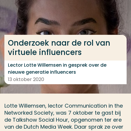
Ga direct naar de content
... > Onderzoek naar de rol van virtuele influencers
Onderzoek naar de rol van
Veel gezocht
virtuele influencers
Opleiding
Contact
Lector Lotte Willemsen in gesprek over de
nieuwe generatie influencers
13 oktober 2020
Lotte Willemsen, lector Communication in the
Networked Society, was 7 oktober te gast bij
de Talkshow Social Hour, opgenomen ter ere
van de Dutch Media Week. Daar sprak ze over