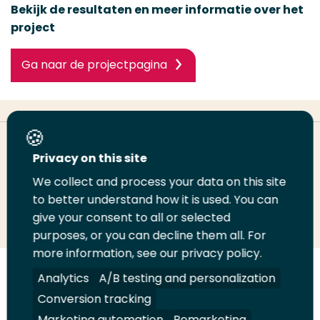
Bekijk de resultaten en meer informatie over het
project
Ga naar de projectpagina
Deel deze pagina
Privacy on this site
We collect and process your data on this site
to better understand how it is used. You can
Deel
Deel
Deel
Email
Print
give your consent to all or selected
op
op
op
deze
deze
purposes, or you can decline them all. For
LinkedIn
Twitter
Facebook
pagina
pagina
more information, see our privacy policy.
Analytics
A/B testing and personalization
Volg
Volg
Volg
Volg
ons
ons
ons
ons
Conversion tracking
Juridisch
Security
A-Z Index
Contact
op
op
op
op
Marketing automation
Remarketing