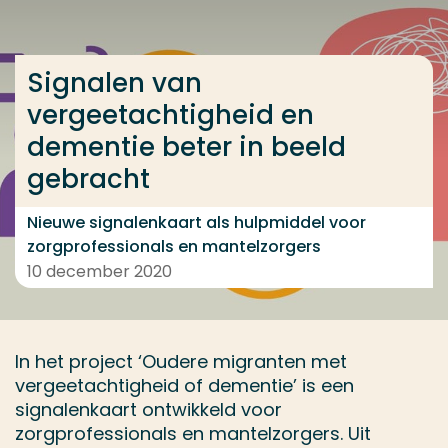
Ga direct naar de content
... > Signalen van vergeetachtigheid en dementie be
Signalen van
vergeetachtigheid en
dementie beter in beeld
Veel gezocht
gebracht
Opleiding
Contact
Nieuwe signalenkaart als hulpmiddel voor
zorgprofessionals en mantelzorgers
10 december 2020
In het project ‘Oudere migranten met
vergeetachtigheid of dementie’ is een
signalenkaart ontwikkeld voor
zorgprofessionals en mantelzorgers. Uit