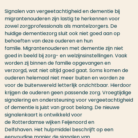
Signalen van vergeetachtigheid en dementie
bij
migrantenouderen
zijn lastig te herkennen voor
zowel zorgprofessionals als mantelzorgers. De
huidige dementiezorg sluit ook niet goed aan op
behoeften van
deze o
uderen en hun
familie.
Migrantenouderen met dementie zijn niet
goed in beeld bij zorg- en welzijnsinstellingen. Vaak
worden zij binnen de familie opgevangen en
verzorgd, wat niet altijd goed gaat. Soms komen de
ouderen helemaal niet meer buiten en worden ze
voor de buitenwereld letterlijk onzichtbaar
.
Hierdoor
krijgen de ouderen geen passende zorg
. V
roegtijdige
signalering en ondersteuning voor vergeetachtigheid
of dementie is
juist
van
groot
belang. De nieuwe
signalenkaart is ontwikkeld voor
de
Rotterdamse
wijken Feijenoord en
Delfshaven.
Het hulpmiddel
beschrijft op een
eenvoudige manier de signalen van