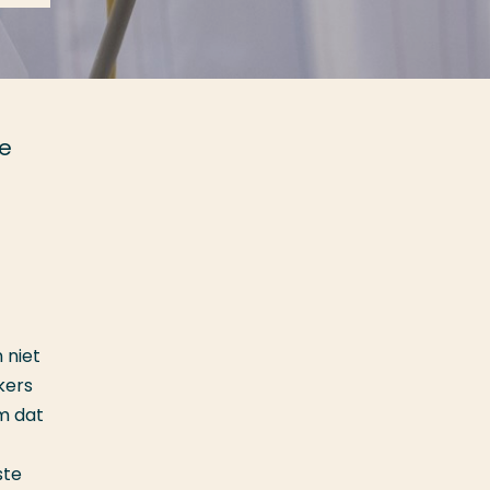
ze
 niet
kers
m dat
ste