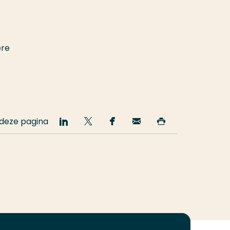
ere
 deze pagina
Deel
Deel
Deel
Email
Print
op
op
op
deze
deze
LinkedIn
Twitter
Facebook
pagina
pagina