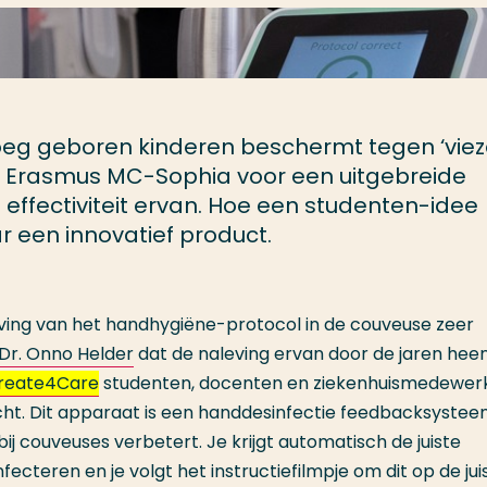
roeg geboren kinderen beschermt tegen ‘vie
et Erasmus MC-Sophia voor een uitgebreide
effectiviteit ervan. Hoe een studenten-idee
r een innovatief product.
eving van het handhygiëne-protocol in de couveuse zeer
Dr. Onno Helder
dat de naleving ervan door de jaren heen
reate4Care
studenten
, docenten en ziekenhuismedewer
ht. Dit apparaat is een handdesinfectie feedbacksystee
bij couveuses verbetert. Je krijgt automatisch de juiste
ecteren en je volgt het instructiefilmpje om dit op de jui