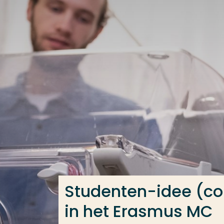
Ga direct naar de content
Veel gezocht
Opleiding
Contact
Studenten-idee (co
in het Erasmus MC