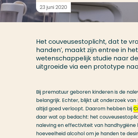
23 juni 2020
Het couveusestoplicht, dat te v
handen’, maakt zijn entree in h
wetenschappelijk studie naar de 
uitgroeide via een prototype naa
Bij prematuur geboren kinderen is de nal
belangrijk. Echter, blijkt uit onderzoek van
altijd goed verloopt. Daarom hebben bij
C
daar wat op bedacht: het couveusestoplic
naleving en effectiviteit van handhygiëne 
hoeveelheid alcohol om je handen te desinf