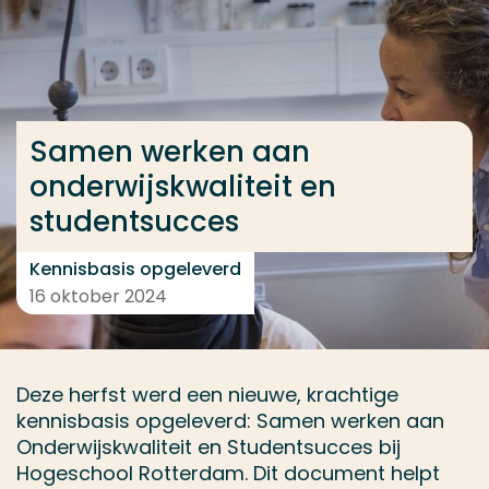
Ga direct naar de content
... > Samen werken aan onderwijskwaliteit en stude
Samen werken aan
Veel gezocht
onderwijskwaliteit en
Opleiding
studentsucces
Contact
Kennisbasis opgeleverd
16 oktober 2024
Deze herfst werd een nieuwe, krachtige
kennisbasis opgeleverd: Samen werken aan
Onderwijskwaliteit en Studentsucces bij
Hogeschool Rotterdam. Dit document helpt