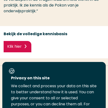
praktijk. Ik zie kennis als de Pokon van je
onderwijspraktijk.”
Bekijk de volledige kennisbasis
Klik hier
Deel deze pagina
Privacy on this site
We collect and process your data on this site
Deel
to better understand how it is used. You can
Deel
Deel
Email
Print
give your consent to all or selected
op
op
op
deze
deze
purposes, or you can decline them all. For