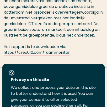
de onderzoekers vast dat, ondanks de recente,
bovengemiddelde groei de creatieve industrie in
Rotterdam niet bijzonder is oververtegenwoordigd in
de Havenstad, vergeleken met het landelijk
gemiddelde. ICT is zelfs ondergerepresenteerd. De
groei in beide sectoren markeert een inhaalslag en
illustreert de groeipotentie, aldus het onderzoek.
Het rapport is te downloaden via:
https://crea010.com/rdammonitor
Deel deze pagina
Privacy on this site
We collect and process your data on this site
Deel
to better understand how it is used. You can
Deel
Deel
Email
Print
give your consent to all or selected
op
op
op
deze
deze
purposes, or you can decline them all. For