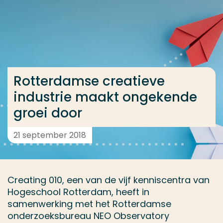
Ga direct naar de content
... > Rotterdamse creatieve industrie maakt ongeke
Veel gezocht
Rotterdamse creatieve
Opleiding
industrie maakt ongekende
Contact
groei door
21 september 2018
Creating 010, een van de vijf kenniscentra van
Hogeschool Rotterdam, heeft in
samenwerking met het Rotterdamse
onderzoeksbureau NEO Observatory