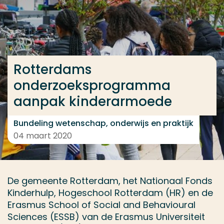
Ga direct naar de content
... > Rotterdams onderzoeksprogramma aanpak ki
Rotterdams
Veel gezocht
onderzoeksprogramma
Opleiding
aanpak kinderarmoede
Contact
Bundeling wetenschap, onderwijs en praktijk
04 maart 2020
De gemeente Rotterdam, het Nationaal Fonds
Kinderhulp, Hogeschool Rotterdam (HR) en de
Erasmus School of Social and Behavioural
Sciences (ESSB) van de Erasmus Universiteit