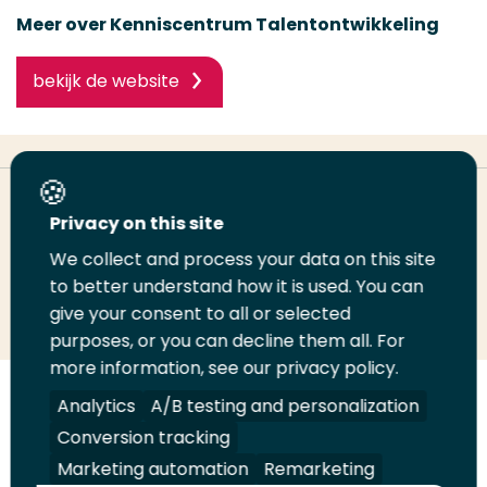
Meer over Kenniscentrum Talentontwikkeling
bekijk de website
Deel deze pagina
Privacy on this site
We collect and process your data on this site
to better understand how it is used. You can
Deel
Deel
Deel
Email
Print
give your consent to all or selected
op
op
op
deze
deze
purposes, or you can decline them all. For
LinkedIn
Twitter
Facebook
pagina
pagina
more information, see our privacy policy.
Analytics
A/B testing and personalization
Volg
Volg
Volg
Volg
ons
ons
ons
ons
Conversion tracking
Juridisch
Security
A-Z Index
Contact
op
op
op
op
Marketing automation
Remarketing