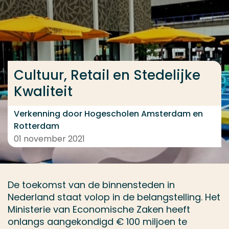
Ga direct naar de content
... > Retail en Cultuur
Cultuur, Retail en Stedelijke
Veel gezocht
Kwaliteit
Opleiding
Contact
Verkenning door Hogescholen Amsterdam en
Rotterdam
01 november 2021
De toekomst van de binnensteden in
Nederland staat volop in de belangstelling. Het
Ministerie van Economische Zaken heeft
onlangs aangekondigd € 100 miljoen te