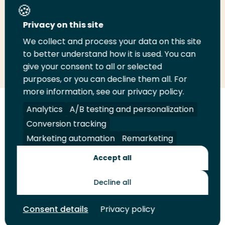
Deel deze pagina
Privacy on this site
We collect and process your data on this site
Deel
to better understand how it is used. You can
Deel
Deel
Email
Print
give your consent to all or selected
op
op
op
deze
deze
purposes, or you can decline them all. For
LinkedIn
Twitter
Facebook
pagina
pagina
more information, see our privacy policy.
Volg
Analytics
Volg
Volg
A/B testing and personalization
Volg
ons
ons
ons
ons
Conversion tracking
Juridisch
Security
A-Z Index
Contact
op
op
op
op
Marketing automation
Remarketing
LinkedIn
Facebook
YouTube
Instagram
Leveranciers
Accept all
Decline all
Toekomstmakers
Consent details
Privacy policy
© 2026 Hogeschool Rotterdam. Alle rechten voorbehouden.