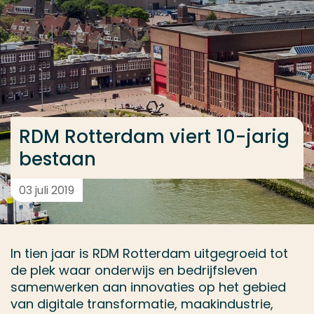
Ga direct naar de content
... > RDM Rotterdam viert 10-jarig bestaan
Veel gezocht
Opleiding
RDM Rotterdam viert 10-jarig
Contact
bestaan
03 juli 2019
In tien jaar is RDM Rotterdam uitgegroeid tot
de plek waar onderwijs en bedrijfsleven
samenwerken aan innovaties op het gebied
van digitale transformatie, maakindustrie,