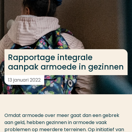
Ga direct naar de content
... > Rapportage integrale aanpak armoede in gezi
Veel gezocht
Opleiding
Rapportage integrale
Contact
aanpak armoede in gezinnen
13 januari 2022
Omdat armoede over meer gaat dan een gebrek
aan geld, hebben gezinnen in armoede vaak
problemen op meerdere terreinen. Op initiatief van