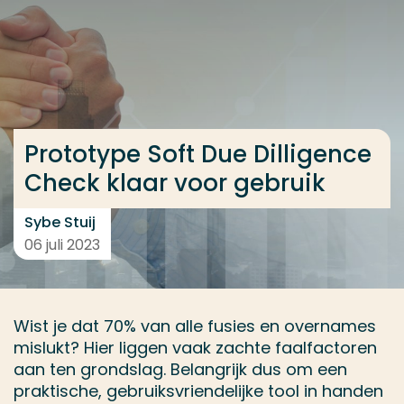
Ga direct naar de content
... > Prototype Soft Due Dilligence Check klaar voor 
Veel gezocht
Prototype Soft Due Dilligence
Opleiding
Check klaar voor gebruik
Contact
Sybe Stuij
06 juli 2023
Wist je dat 70% van alle fusies en overnames
mislukt? Hier liggen vaak zachte faalfactoren
aan ten grondslag. Belangrijk dus om een
praktische, gebruiksvriendelijke tool in handen