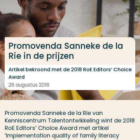
Ga direct naar de content
... > Prijs voor promovenda
Promovenda Sanneke de la
Veel gezocht
Rie in de prijzen
Opleiding
Contact
Artikel bekroond met de 2018 RoE Editors’ Choice
Award
28 augustus 2018
Promovenda Sanneke de la Rie van
Kenniscentrum Talentontwikkeling wint de 2018
RoE Editors’ Choice Award met artikel
‘Implementation quality of family literacy