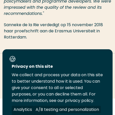
policymakers and programme developers. We were
impressed with the quality of the review and its
recommendations."
Sanneke de la Rie verdedigt op 15 november 2018
haar proefschrift aan de Erasmus Universiteit in
Rotterdam.
Deel deze pagina
Privacy on this site
We collect and process your data on this site
Deel
to better understand how it is used. You can
Deel
Deel
Email
Print
give your consent to all or selected
op
op
op
deze
deze
purposes, or you can decline them all. For
LinkedIn
Twitter
Facebook
pagina
pagina
more information, see our privacy policy.
Volg
Analytics
Volg
Volg
A/B testing and personalization
Volg