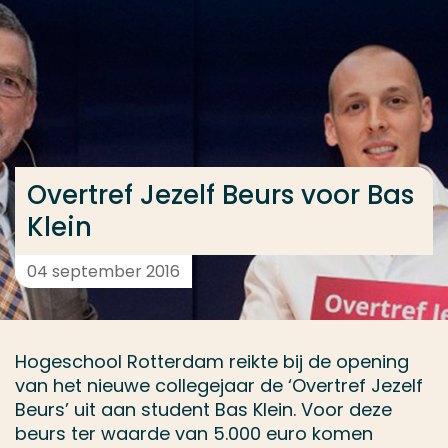
Ga direct naar de content
... > Overtref Jezelf Beurs voor Bas Klein
Veel gezocht
Opleiding
Overtref Jezelf Beurs voor Bas
Contact
Klein
04 september 2016
Hogeschool Rotterdam reikte bij de opening
van het nieuwe collegejaar de ‘Overtref Jezelf
Beurs’ uit aan student Bas Klein. Voor deze
beurs ter waarde van 5.000 euro komen