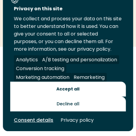
Deel deze pagina
Privacy on this site
We collect and process your data on this site
to better understand how it is used. You can
Deel
Deel
Deel
Email
Print
give your consent to all or selected
op
op
op
deze
deze
purposes, or you can decline them all. For
LinkedIn
Twitter
Facebook
pagina
pagina
more information, see our privacy policy.
Analytics
A/B testing and personalization
Volg
Volg
Volg
Volg
ons
ons
ons
ons
Conversion tracking
Juridisch
Security
A-Z Index
Contact
op
op
op
op
Marketing automation
Remarketing
LinkedIn
Facebook
YouTube
Instagram
Leveranciers
Accept all
Decline all
Toekomstmakers
Consent details
Privacy policy
© 2026 Hogeschool Rotterdam. Alle rechten voorbehouden.