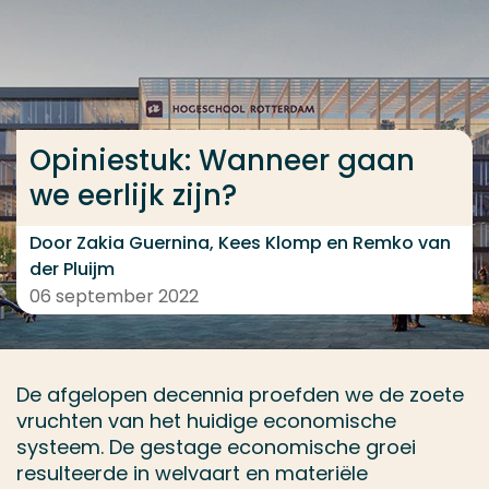
Ga direct naar de content
... > Opiniestuk: Wanneer gaan we eerlijk zijn?
Opiniestuk: Wanneer gaan
Veel gezocht
we eerlijk zijn?
Opleiding
Contact
Door Zakia Guernina, Kees Klomp en Remko van
der Pluijm
06 september 2022
De afgelopen decennia proefden we de zoete
vruchten van het huidige economische
systeem. De gestage economische groei
resulteerde in welvaart en materiële