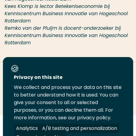
Kees Klomp is lector Betekeniseconomie bij
Kenniscentrum Business Innovatie van Hogeschool
Rotterdam
Remko van der Pluijm is docent-onderzoeker bij
Kenniscentrum Business Innovatie van Hogeschool
Rotterdam
Deel deze pagina
Privacy on this site
We collect and process your data on this site
Deel
to better understand how it is used. You can
Deel
Deel
Email
Print
give your consent to all or selected
op
op
op
deze
deze
purposes, or you can decline them all. For
LinkedIn
Twitter
Facebook
pagina
pagina
more information, see our privacy policy.
Volg
Analytics
Volg
Volg
A/B testing and personalization
Volg
ons
ons
ons
ons