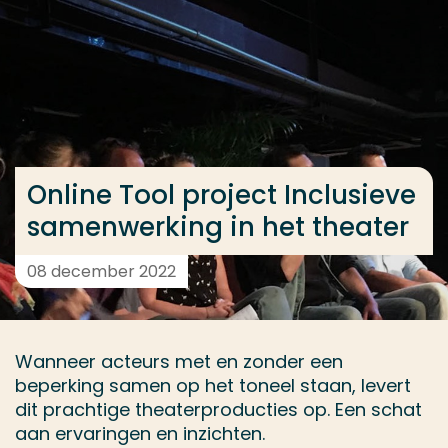
Ga direct naar de content
... > Online Tool Inclusieve samenwerking in het thea
Veel gezocht
Opleiding
Online Tool project Inclusieve
Contact
samenwerking in het theater
08 december 2022
Wanneer acteurs met en zonder een
beperking samen op het toneel staan, levert
dit prachtige theaterproducties op. Een schat
aan ervaringen en inzichten.