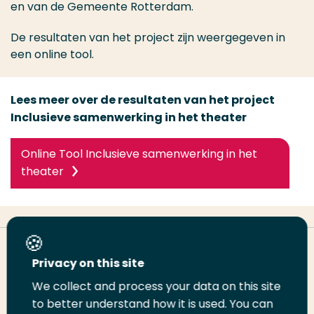
en van de Gemeente Rotterdam.
De resultaten van het project zijn weergegeven in
een online tool.
Lees meer over de resultaten van het project
Inclusieve samenwerking in het theater
Online Tool Inclusieve samenwerking in het
theater
Deel deze pagina
Privacy on this site
We collect and process your data on this site
to better understand how it is used. You can
Deel
Deel
Deel
Email
Print