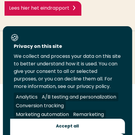
Lees hier het eindrapport
Deel deze pagina
Privacy on this site
We collect and process your data on this site
to better understand how it is used. You can
Deel
Deel
Deel
Email
Print
give your consent to all or selected
op
op
op
deze
deze
purposes, or you can decline them all. For
LinkedIn
Twitter
Facebook
pagina
pagina
more information, see our privacy policy.
Analytics
A/B testing and personalization
Volg
Volg
Volg
Volg
ons
ons
ons
ons
Conversion tracking
Juridisch
Security
A-Z Index
Contact
op
op
op
op
Marketing automation
Remarketing
LinkedIn
Facebook
YouTube
Instagram
Leveranciers
Accept all