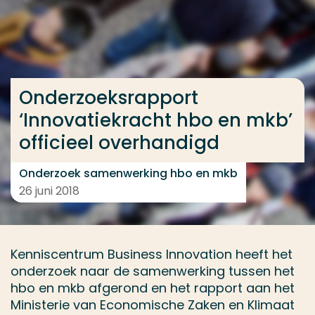
Ga direct naar de content
... > Onderzoeksrapport ‘Innovatiekracht hbo en mkb’
Onderzoeksrapport
Veel gezocht
‘Innovatiekracht hbo en mkb’
Opleiding
officieel overhandigd
Contact
Onderzoek samenwerking hbo en mkb
26 juni 2018
Kenniscentrum Business Innovation heeft het
onderzoek naar de samenwerking tussen het
hbo en mkb afgerond en het rapport aan het
Ministerie van Economische Zaken en Klimaat