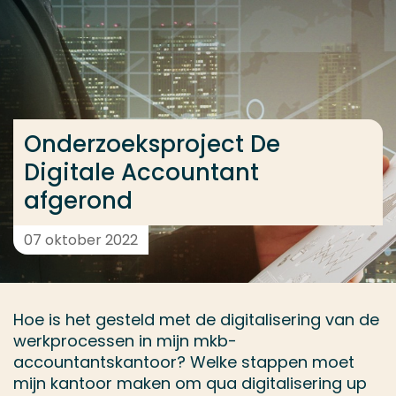
Ga direct naar de content
... > Onderzoeksproject De Digitale Accountant afge
Veel gezocht
Onderzoeksproject De
Opleiding
Digitale Accountant
Contact
afgerond
07 oktober 2022
Hoe is het gesteld met de digitalisering van de
werkprocessen in mijn mkb-
accountantskantoor? Welke stappen moet
mijn kantoor maken om qua digitalisering up