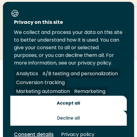
Deel deze pagina
Privacy on this site
We collect and process your data on this site
to better understand how it is used. You can
Deel
Deel
Deel
Email
Print
give your consent to all or selected
op
op
op
deze
deze
purposes, or you can decline them all. For
LinkedIn
Twitter
Facebook
pagina
pagina
more information, see our privacy policy.
Analytics
A/B testing and personalization
Volg
Volg
Volg
Volg
ons
ons
ons
ons
Conversion tracking
Juridisch
Security
A-Z Index
Contact
op
op
op
op
Marketing automation
Remarketing
LinkedIn
Facebook
YouTube
Instagram
Leveranciers
Accept all
Decline all
Toekomstmakers
Consent details
Privacy policy