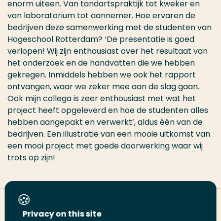
enorm uiteen. Van tandartspraktijk tot kweker en
van laboratorium tot aannemer.
Hoe ervaren
de
bedrijven
deze samenwerking
met de studenten van
Hogeschool Rotterdam
? ‘De presentatie is goed
verlopen!
Wij zijn enthousiast over het resultaat van
het onderzoek en de handva
t
ten die we hebben
gekregen
. I
nmiddels heb
ben we
ook het rapport
ontvangen, waar we zeker mee aan de slag gaan.
Ook
mijn collega
is zeer enthousiast met wat het
project h
e
eft opgeleverd en hoe
de studenten alles
hebben aangepakt en verwerkt
’, aldus
éé
n van de
bedrijven.
Een illustratie van een mooie uitkomst van
een mooi project met goede doorwerking
waar wij
trots op zijn
!
Deel deze pagina
Privacy on this site