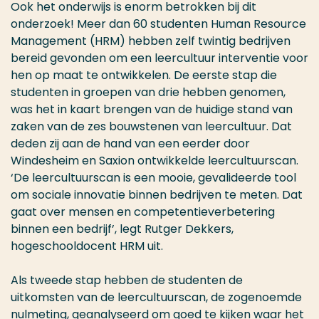
Ook het onderwijs is enorm betrokken bij dit
onderzoek!
Meer dan 60 studenten
H
uman Resource
Management (HRM)
hebben
zelf
twintig
bedrijven
bereid gevonden om
een leercultuur interventie
voor
hen op maat te ontwikkelen
.
De eerste stap die
studenten
in groepen van drie
hebben genomen,
was het in kaart brengen van de huidige stand van
zaken van de
zes
bouwstenen van leercultuur. Dat
d
eden
zij
aan de hand van een
eerder door
Windesheim en Saxion ontwikkelde
leercultuurscan
.
‘De leercultuurscan is een mooie, gevalideerde tool
om sociale innovatie binnen bedrijven te meten. Dat
gaat over mensen en competentieverbetering
binnen een bedrijf’, legt Rutger Dekker
s
,
hogeschooldocent HRM uit.
Als tweede stap
hebben
de studenten
de
uitkomsten van de leercultuurscan,
de zogenoemde
nulmeting
,
geanalyseerd
om goed te kijken
waar
het