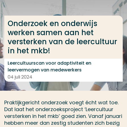
Ga direct naar de content
... > Onderzoek en onderwijs werken samen aan het v
Onderzoek en onderwijs
werken samen aan het
versterken van de leercultuur
Veel gezocht
in het mkb!
Opleiding
Contact
Leercultuurscan voor adaptiviteit en
leervermogen van medewerkers
04 juli 2024
Praktijkgericht onderzoek voegt écht wat toe.
Dat laat het onderzoeksproject ‘Leercultuur
versterken in het mkb’ goed zien. Vanaf januari
hebben meer dan zestig studenten zich bezig