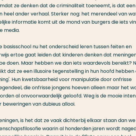
mdat ze denken dat de criminaliteit toeneemt, is dat een 
een heel ander verhaal. Sterker nog: het merendeel van wa
lijke informatie komt uit de mond van burgers die iets vi
de media.
e basisschool nu het onderscheid leren tussen feiten en
erwijs ertoe gaat leiden dat kinderen denken dat meninge
rtoe doen. Maar hebben we dan iets waardevols bereikt? N
ikt dat ze een illusoire tegenstelling in hun hoofd hebben
ning'. Hun kwetsbaarheid voor manipulatie door onfrisse
tegendeel, die onfrisse jongens hoeven alleen maar het w
worden al onvoorwaardelijk geloofd. Weg is de mooie inten
 beweringen van dubieus allooi.
ningen, is het dat ze vaak dichterbij elkaar staan dan we
enschapsfilosofie waarin al honderden jaren wordt nage