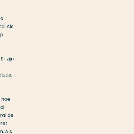
zo
d. Als
ap
r zijn
lutie,
n hoe
ci
ral de
(met
n. Als