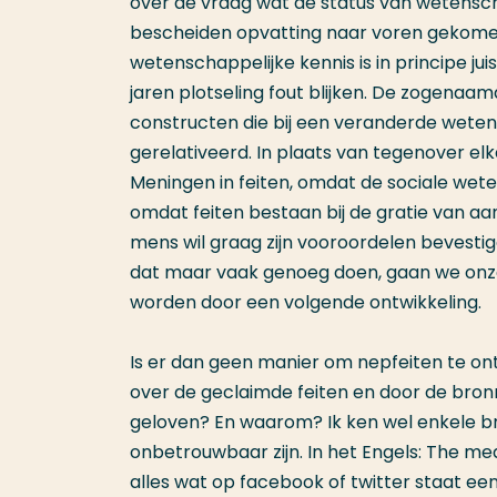
over de vraag wat de status van wetenschap
bescheiden opvatting naar voren gekomen 
wetenschappelijke kennis is in principe juis
jaren plotseling fout blijken. De zogenaam
constructen die bij een veranderde wete
gerelativeerd. In plaats van tegenover el
Meningen in feiten, omdat de sociale wet
omdat feiten bestaan bij de gratie van a
mens wil graag zijn vooroordelen bevestigd
dat maar vaak genoeg doen, gaan we onz
worden door een volgende ontwikkeling.
Is er dan geen manier om nepfeiten te ont
over de geclaimde feiten en door de bronne
geloven? En waarom? Ik ken wel enkele br
onbetrouwbaar zijn. In het Engels: The me
alles wat op facebook of twitter staat ee