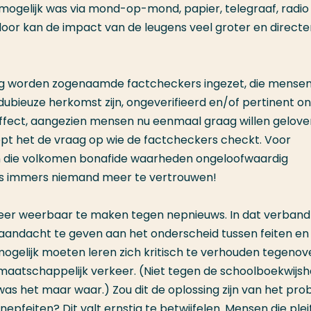
 mogelijk was via mond-op-mond, papier, telegraaf, radio
door kan de impact van de leugens veel groter en directer
ling worden zogenaamde factcheckers ingezet, die mense
bieuze herkomst zijn, ongeverifieerd en/of pertinent o
ffect, aangezien mensen nu eenmaal graag willen gelov
ept het de vraag op wie de factcheckers checkt. Voor
len die volkomen bonafide waarheden ongeloofwaardig
 is immers niemand meer te vertrouwen!
eer weerbaar te maken tegen nepnieuws. In dat verband
 aandacht te geven aan het onderscheid tussen feiten en
mogelijk moeten leren zich kritisch te verhouden tegenov
 maatschappelijk verkeer. (Niet tegen de schoolboekwijs
 was het maar waar.) Zou dit de oplossing zijn van het pr
nepfeiten? Dit valt ernstig te betwijfelen. Mensen die ple