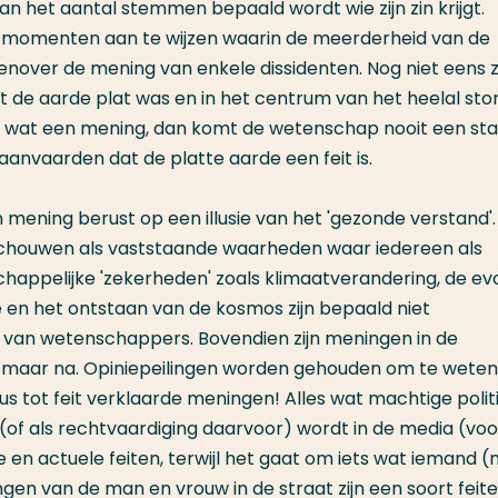
an het aantal stemmen bepaald wordt wie zijn zin krijgt.
oze momenten aan te wijzen waarin de meerderheid van de
nover de mening van enkele dissidenten. Nog niet eens 
 de aarde plat was en in het centrum van het heelal ston
en wat een mening, dan komt de wetenschap nooit een st
anvaarden dat de platte aarde een feit is.
 mening berust op een illusie van het 'gezonde verstand'. E
schouwen als vaststaande waarheden waar iedereen als
appelijke 'zekerheden' zoals klimaatverandering, de evo
 en het ontstaan van de kosmos zijn bepaald niet
n van wetenschappers. Bovendien zijn meningen in de
a maar na. Opiniepeilingen worden gehouden om te wete
us tot feit verklaarde meningen! Alles wat machtige politi
of als rechtvaardiging daarvoor) wordt in de media (voo
n actuele feiten, terwijl het gaat om iets wat iemand 
en van de man en vrouw in de straat zijn een soort feite