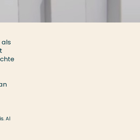
 als
t
echte
Kan
s. Al