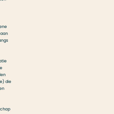
 ene
taan
langs
atie
de
len
e) die
een
nschap