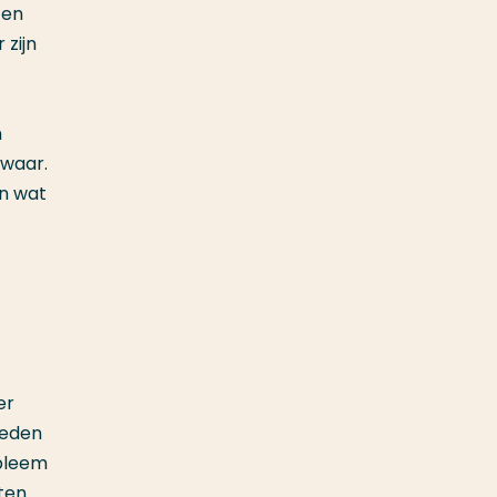
 en
 zijn
n
nwaar.
en wat
er
heden
obleem
iten