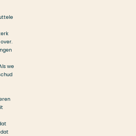
uttele
terk
 over.
ingen
Als we
schud
meren
it
dat
 dat