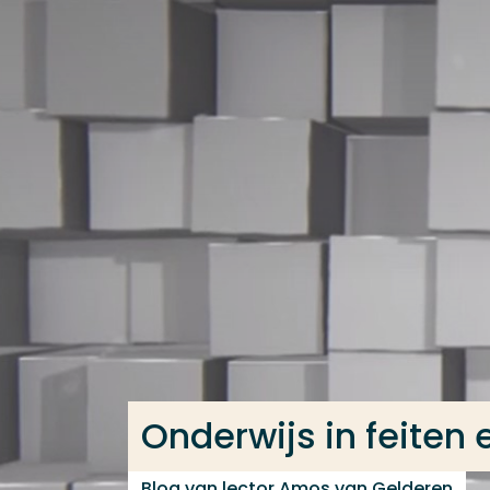
Ga direct naar de content
Veel gezocht
Opleiding
Contact
Onderwijs in feiten 
Blog van lector Amos van Gelderen