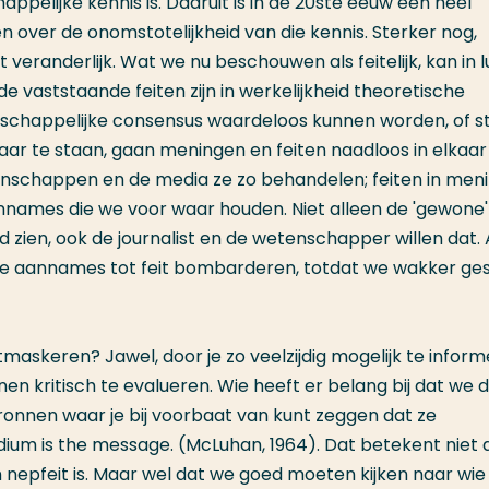
pelijke kennis is. Daaruit is in de 20ste eeuw een heel
over de onomstotelijkheid van die kennis. Sterker nog,
t veranderlijk. Wat we nu beschouwen als feitelijk, kan in l
de vaststaande feiten zijn in werkelijkheid theoretische
nschappelijke consensus waardeloos kunnen worden, of s
kaar te staan, gaan meningen en feiten naadloos in elkaar
enschappen en de media ze zo behandelen; feiten in men
annames die we voor waar houden. Niet alleen de 'gewone'
 zien, ook de journalist en de wetenschapper willen dat. 
e aannames tot feit bombarderen, totdat we wakker ge
maskeren? Jawel, door je zo veelzijdig mogelijk te infor
n kritisch te evalueren. Wie heeft er belang bij dat we d
onnen waar je bij voorbaat van kunt zeggen dat ze
dium is the message. (McLuhan, 1964). Dat betekent niet 
n nepfeit is. Maar wel dat we goed moeten kijken naar wie