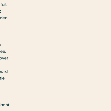
feit
t
nden.
n
ee,
 over
oord
tie
dacht