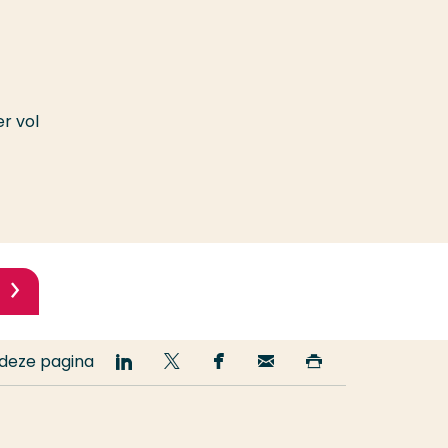
r vol
 deze pagina
Deel
Deel
Deel
Email
Print
op
op
op
deze
deze
LinkedIn
Twitter
Facebook
pagina
pagina