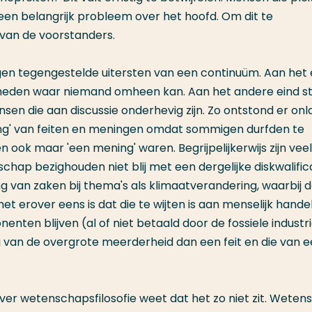
 een belangrijk probleem over het hoofd. Om dit te
d van de voorstanders.
gen tegengestelde uitersten van een continuüm. Aan het
arheden waar niemand omheen kan. Aan het andere eind s
sen die aan discussie onderhevig zijn. Zo ontstond er on
ing' van feiten en meningen omdat sommigen durfden te
ook maar 'een mening' waren. Begrijpelijkerwijs zijn veel
hap bezighouden niet blij met een dergelijke diskwalific
 van zaken bij thema's als klimaatverandering, waarbij 
 erover eens is dat die te wijten is aan menselijk hande
nenten blijven (al of niet betaald door de fossiele industri
g van de overgrote meerderheid dan een feit en die van 
over wetenschapsfilosofie weet dat het zo niet zit. Wete