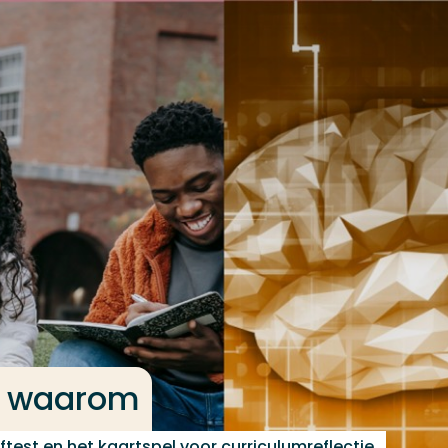
ij waarom
ftest en het kaartspel voor curriculumreflectie