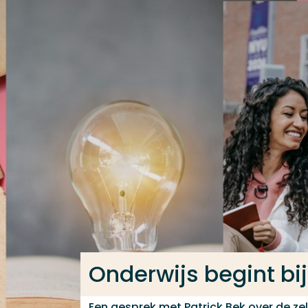
Ga direct naar de content
Veel gezocht
Opleiding
Contact
Onderwijs begint b
Een gesprek met Patrick Bek over de zel