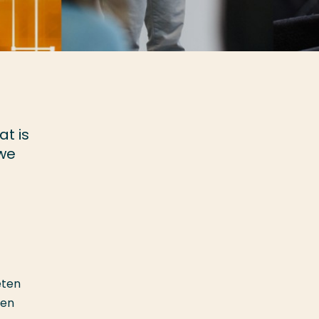
n
t is
uwe
eten
 en