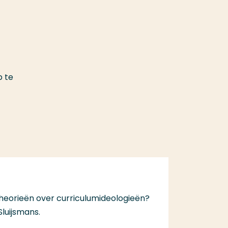
p te
 theorieën over curriculumideologieën?
luijsmans.