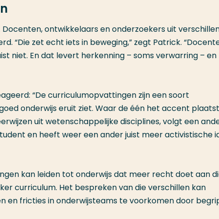
en
ef. Docenten, ontwikkelaars en onderzoekers uit verschille
d. “Die zet echt iets in beweging,” zegt Patrick. “Docent
juist niet. En dat levert herkenning – soms verwarring – en
geerd: “De curriculumopvattingen zijn een soort
oed onderwijs eruit ziet. Waar de één het accent plaats
wijzen uit wetenschappelijke disciplines, volgt een and
udent en heeft weer een ander juist meer activistische 
ngen kan leiden tot onderwijs dat meer recht doet aan d
jker curriculum. Het bespreken van die verschillen kan
 en fricties in onderwijsteams te voorkomen door begri