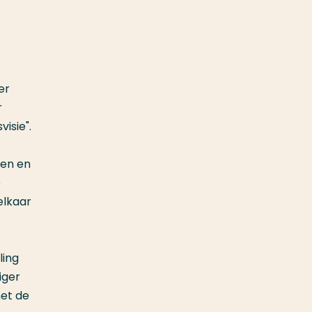
er
r
visie".
gen en
e
elkaar
ling
iger
met de