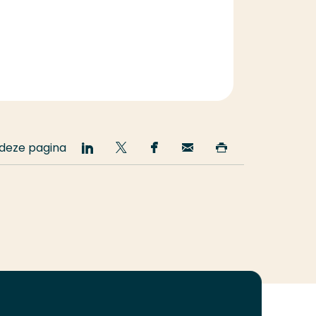
 deze pagina
Deel
Deel
Deel
Email
Print
op
op
op
deze
deze
LinkedIn
Twitter
Facebook
pagina
pagina