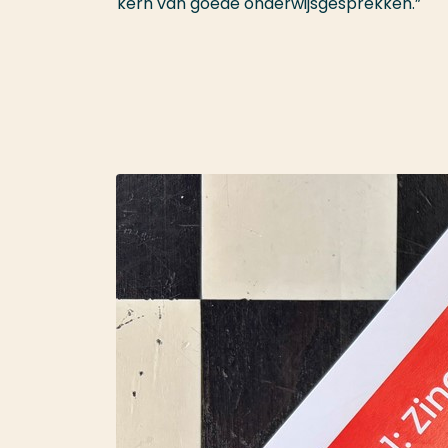
kern van goede onderwijsgesprekken.”