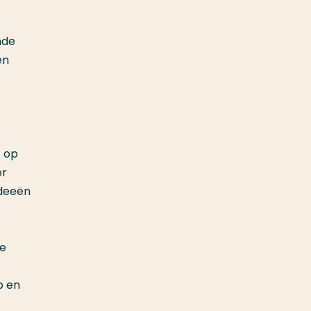
nde
en
t op
er
ideeën
ie
p en