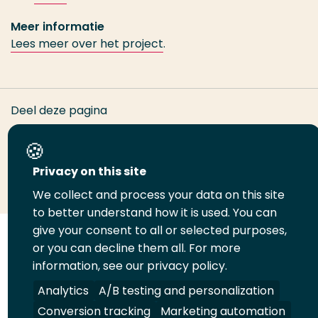
Meer informatie
Lees meer over het project
.
Deel deze pagina
Deel
Deel
Deel
Email
Print
Privacy on this site
op
op
op
deze
deze
We collect and process your data on this site
LinkedIn
to better understand how it is used. You can
Twitter
Facebook
pagina
pagina
give your consent to all or selected purposes,
Volg
Volg
Volg
Volg
or you can decline them all. For more
ons
ons
ons
ons
information, see our privacy policy.
Juridisch
Security
A-Z Index
Contact
op
op
op
op
Analytics
A/B testing and personalization
LinkedIn
Facebook
YouTube
Instagram
Leveranciers
Conversion tracking
Marketing automation