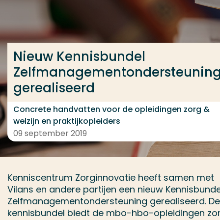
Ga direct naar de content
... > Nieuw Kennisbundel Zelfmanagementondersteu
Nieuw Kennisbundel
Zelfmanagementondersteunin
Veel gezocht
gerealiseerd
Opleiding
Contact
Concrete handvatten voor de opleidingen zorg &
welzijn en praktijkopleiders
09 september 2019
Kenniscentrum Zorginnovatie heeft samen met
Vilans en andere partijen een nieuw Kennisbunde
Zelfmanagementondersteuning gerealiseerd. De
kennisbundel biedt de mbo-hbo-opleidingen zo