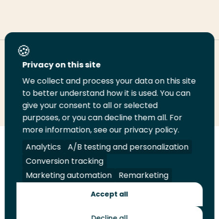
Deel deze pagina
Privacy on this site
We collect and process your data on this site
to better understand how it is used. You can
Deel
Deel
Deel
Email
Print
give your consent to all or selected
op
op
op
deze
deze
purposes, or you can decline them all. For
LinkedIn
Twitter
Facebook
pagina
pagina
more information, see our privacy policy.
Analytics
A/B testing and personalization
Volg
Volg
Volg
Volg
ons
ons
ons
ons
Conversion tracking
Juridisch
Security
A-Z Index
Contact
op
op
op
op
Marketing automation
Remarketing
LinkedIn
Facebook
YouTube
Instagram
Leveranciers
Accept all
Decline all