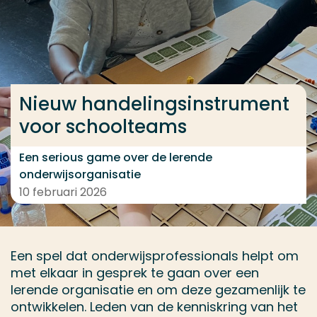
Ga direct naar de content
... > Nieuw handelingsinstrument voor schoolteams
Nieuw handelingsinstrument
Veel gezocht
voor schoolteams
Opleiding
Contact
Een serious game over de lerende
onderwijsorganisatie
10 februari 2026
Een spel dat onderwijsprofessionals helpt om
met elkaar in gesprek te gaan over een
lerende organisatie en om deze gezamenlijk te
ontwikkelen. Leden van de kenniskring van het