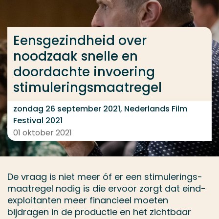
Ga direct naar de content
... > Nederlands Film Festival
Eensgezindheid over
noodzaak snelle en
doordachte invoering
Veel gezocht
stimuleringsmaatregel
Opleiding
Contact
zondag 26 september 2021, Neder­lands Film
Festival 2021
01 oktober 2021
De vraag is niet meer óf er een stim­u­ler­ings­
maa­tregel nodig is die ervoor zorgt dat eind­
ex­ploitanten meer finan­cieel moeten
bijdragen in de productie en het zicht­baar