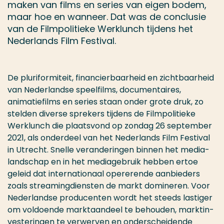
maken van films en series van eigen bodem,
maar hoe en wanneer. Dat was de conclusie
van de Film­poli­tieke Werk­lunch tijdens het
Neder­lands Film Festival.
De pluri­for­miteit, financier­baarheid en zicht­baarheid
van Neder­landse speelfilms, docu­men­taires,
animatiefilms en series staan onder grote druk, zo
stelden diverse sprekers tijdens de Film­poli­tieke
Werk­lunch die plaatsvond op zondag 26 september
2021, als onderdeel van het Neder­lands Film Festival
in Utrecht. Snelle veran­deringen binnen het medi­a­
land­schap en in het medi­age­bruik hebben ertoe
geleid dat inter­na­tionaal oper­erende aanbieders
zoals stream­ing­di­en­sten de markt domineren. Voor
Neder­landse produ­centen wordt het steeds lastiger
om voldoende mark­taan­deel te behouden, mark­t­in­
vesteringen te verw­erven en onder­schei­dende