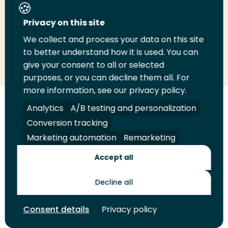
Deel deze pagina
Privacy on this site
We collect and process your data on this site
Deel
to better understand how it is used. You can
Deel
Deel
Email
Print
give your consent to all or selected
op
op
op
deze
deze
purposes, or you can decline them all. For
LinkedIn
Twitter
Facebook
pagina
pagina
more information, see our privacy policy.
Volg
Analytics
Volg
Volg
A/B testing and personalization
Volg
ons
ons
ons
ons
Conversion tracking
Juridisch
Security
A-Z Index
Contact
op
op
op
op
Marketing automation
Remarketing
LinkedIn
Facebook
YouTube
Instagram
Leveranciers
Accept all
Decline all
Toekomstmakers
Consent details
Privacy policy
© 2026 Hogeschool Rotterdam. Alle rechten voorbehouden.