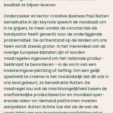
kwaliteit te blijven leveren.
Onder­zoeker en lector Creative Busi­ness Paul Rutten
benadrukte in zijn keynote speech de noodzaak om
in te grijpen, te meer omdat de coro­nacrisis als
katalysator heeft gewerkt voor de onderliggende
prob­lematiek. De achter­stand op de landen om ons
heen wordt steeds groter. In het meren­deel van de
overige Europese lidstaten zijn of worden
maatregelen ingevoerd om het nationale produc­
tiek­li­maat te bevorderen – in de vorm van een
invester­ingsver­plichting of heffing. Om een gelijk
speelveld te creëren is het noodza­ke­lijk dat dit ook in
ons land gebeurt, zo benadrukte Rutten. De
maatregel zou ook de macht­songelijkheid tussen de
onafhanke­lijke produc­tiesector en mondiaal oper­
erende video-on-demand plat­formen moeten
aanpakken. Rutten lichtte toe dat als de wet de
vorm krijgt van een invester­ingsver­plichting extra