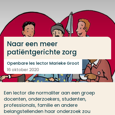
Ga direct naar de content
... > Naar een meer patiëntgericht zorg
Veel gezocht
Naar een meer
Opleiding
patiëntgerichte zorg
Contact
Openbare les lector Marieke Groot
16 oktober 2020
Een lector die normaliter aan een groep
docenten, onderzoekers, studenten,
professionals, familie en andere
belangstellenden haar onderzoek zou