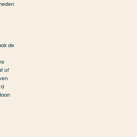
gheden
vaak de
ze
f of
ven.
rd
slaan