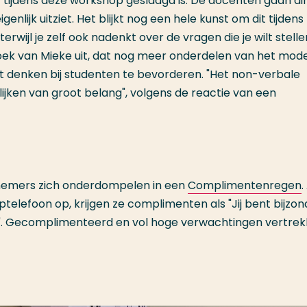
at tijdens deze workshop geslaagd is. De docenten gaan di
nlijk uitziet. Het blijkt nog een hele kunst om dit tijdens
rwijl je zelf ook nadenkt over de vragen die je wilt stelle
zoek van Mieke uit, dat nog meer onderdelen van het mode
 denken bij studenten te bevorderen. "Het non-verbale
ijken van groot belang", volgens de reactie van een
elnemers zich onderdompelen in een
Complimentenregen
.
telefoon op, krijgen ze complimenten als "Jij bent bijzon
jou". Gecomplimenteerd en vol hoge verwachtingen vertre