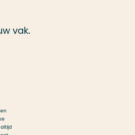
uw vak.
den
ke
ltijd