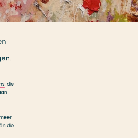
en
gen.
ns
, die
aan
 meer
ën die