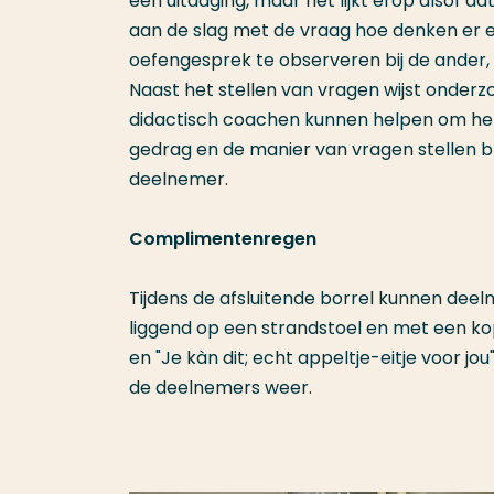
een uitdaging, maar het lijkt erop alsof d
aan de slag met de vraag hoe denken er eige
oefengesprek te observeren bij de ander, te
Naast het stellen van vragen wijst onder
didactisch coachen kunnen helpen om het
gedrag en de manier van vragen stellen bl
deelnemer.
Complimentenregen
Tijdens de afsluitende borrel kunnen de
liggend op een strandstoel en met een kop
en "Je kàn dit; echt appeltje-eitje voor 
de deelnemers weer.