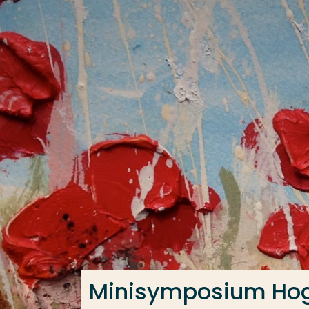
Ga direct naar de content
Veel gezocht
Opleiding
Contact
Minisymposium Hog