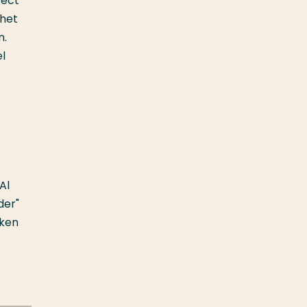
rect
 het
n.
l
 Al
der"
kken