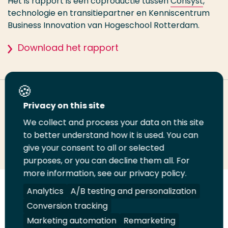
Het is rapport is een coproductie tussen
Consyst
,
technologie en transitiepartner en Kenniscentrum
Business Innovation van Hogeschool Rotterdam.
Download het rapport
Deel deze pagina
Privacy on this site
We collect and process your data on this site
Deel
to better understand how it is used. You can
Deel
Deel
Email
Print
give your consent to all or selected
op
op
op
deze
deze
purposes, or you can decline them all. For
LinkedIn
Twitter
Facebook
pagina
pagina
more information, see our privacy policy.
Volg
Analytics
Volg
Volg
A/B testing and personalization
Volg
ons
ons
ons
ons
Conversion tracking
Juridisch
Security
A-Z Index
Contact
op
op
op
op
Marketing automation
Remarketing