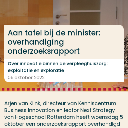
Ga direct naar de content
... > Aan tafel bij de minister: overhandiging onderz
Aan tafel bij de minister:
overhandiging
Veel gezocht
onderzoeksrapport
Opleiding
Contact
Over innovatie binnen de verpleeghuiszorg:
exploitatie en exploratie
05 oktober 2022
Arjen van Klink, directeur van Kenniscentrum
Business Innovation en lector Next Strategy
van Hogeschool Rotterdam heeft woensdag 5
oktober een onderzoeksrapport overhandigd