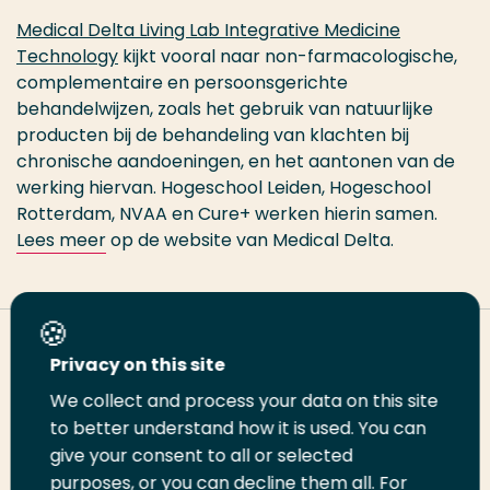
Medical Delta Living Lab Integrative Medicine
Technology
kijkt vooral naar non-farmacologische,
complementaire en persoonsgerichte
behandelwijzen, zoals het gebruik van natuurlijke
producten bij de behandeling van klachten bij
chronische aandoeningen, en het aantonen van de
werking hiervan. Hogeschool Leiden, Hogeschool
Rotterdam, NVAA en Cure+ werken hierin samen.
Lees meer
op de website van Medical Delta.
Deel deze pagina
Privacy on this site
We collect and process your data on this site
Deel
to better understand how it is used. You can
Deel
Deel
Email
Print
give your consent to all or selected
op
op
op
deze
deze
purposes, or you can decline them all. For