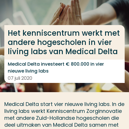
Ga direct naar de content
... > Living Labs Medical Delta
Het kenniscentrum werkt met
andere hogescholen in vier
Veel gezocht
living labs van Medical Delta
Opleiding
Contact
Medical Delta investeert € 800.000 in vier
nieuwe living labs
07 juli 2020
Medical Delta start vier nieuwe living labs. In de
living labs werkt Kenniscentrum Zorginnovatie
met andere Zuid-Hollandse hogescholen die
deel uitmaken van Medical Delta samen met