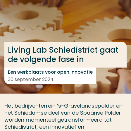
Ga direct naar de content
... > Living Lab Schiedistrict gaat de volgende fase i
Veel gezocht
Living Lab Schiedistrict gaat
Opleiding
de volgende fase in
Contact
Een werkplaats voor open innovatie
30 september 2024
Het bedrijventerrein ’s-Gravelandsepolder en
het Schiedamse deel van de Spaanse Polder
worden momenteel getransformeerd tot
Schiedistrict, een innovatief en