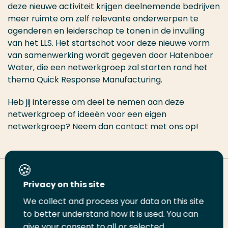
deze nieuwe activiteit krijgen deelnemende bedrijven
meer ruimte om zelf relevante onderwerpen te
agenderen en leiderschap te tonen in de invulling
van het LLS. Het startschot voor deze nieuwe vorm
van samenwerking wordt gegeven door Hatenboer
Water, die een netwerkgroep zal starten rond het
thema Quick Response Manufacturing.
Heb jij interesse om deel te nemen aan deze
netwerkgroep of ideeën voor een eigen
netwerkgroep? Neem dan contact met ons op!
Deel deze pagina
Privacy on this site
We collect and process your data on this site
Deel
Deel
Deel
Email
Print
to better understand how it is used. You can
give your consent to all or selected