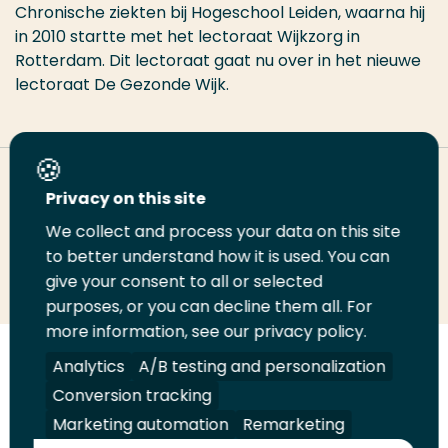
Chronische ziekten bij Hogeschool Leiden, waarna hij
in 2010 startte met het lectoraat Wijkzorg in
Rotterdam. Dit lectoraat gaat nu over in het nieuwe
lectoraat De Gezonde Wijk.
Deel deze pagina
Privacy on this site
We collect and process your data on this site
Deel
to better understand how it is used. You can
Deel
Deel
Email
Print
give your consent to all or selected
op
op
op
deze
deze
purposes, or you can decline them all. For
LinkedIn
Twitter
Facebook
pagina
pagina
more information, see our privacy policy.
Volg
Analytics
Volg
Volg
A/B testing and personalization
Volg
ons
ons
ons
ons
Conversion tracking
Juridisch
Security
A-Z Index
Contact
op
op
op
op
Marketing automation
Remarketing
LinkedIn
Facebook
YouTube
Instagram