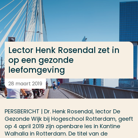
Ga direct naar de content
... > Lector Henk Rosendal zet in op een gezonde le
Veel gezocht
Lector Henk Rosendal zet in
Opleiding
op een gezonde
Contact
leefomgeving
28 maart 2019
PERSBERICHT | Dr. Henk Rosendal, lector De
Gezonde Wijk bij Hogeschool Rotterdam, geeft
op 4 april 2019 zijn openbare les in Kantine
Walhalla in Rotterdam. De titel van de