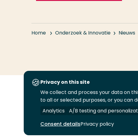
Home
Onderzoek & Innovatie
Nieuws
Privacy on this site
We collect and process your data on this
Volg
Volg
Volg
Volg
to all or selected purposes, or you can d
ons
ons
ons
ons
Juridisch
Security
A-Z Index
C
op
op
op
op
Analytics
A/B testing and personalizat
LinkedIn
Facebook
YouTube
Instagram
Consent details
Privacy policy
© 2026 Hogeschool Rotterdam. Alle rechten v