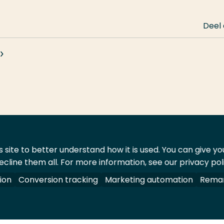
Deel
 site to better understand how it is used. You can give y
ecline them all. For more information, see our privacy pol
ontact
Leveranciers
ion
Conversion tracking
Marketing automation
Remar
oorbehouden.