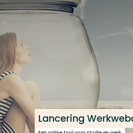
Ga direct naar de content
Veel gezocht
Opleiding
Contact
Lancering Werkweb
Een online tool voor studie en werk