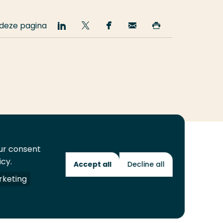
 deze pagina
Deel
Deel
Deel
Email
Print
op
op
op
deze
deze
LinkedIn
Twitter
Facebook
pagina
pagina
our consent
icy.
Accept all
Decline all
Toekomstmakers
keting