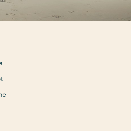
e
et
n
me