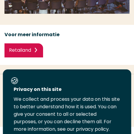
Voor meer informatie
Retailand
Deel deze pagina
Privacy on this site
We collect and process your data on this site
Deel
Deel
Deel
Email
Print
to better understand how it is used. You can
give your consent to all or selected
op
op
op
deze
deze
purposes, or you can decline them all. For
LinkedIn
Twitter
Facebook
pagina
pagina
more information, see our privacy policy.