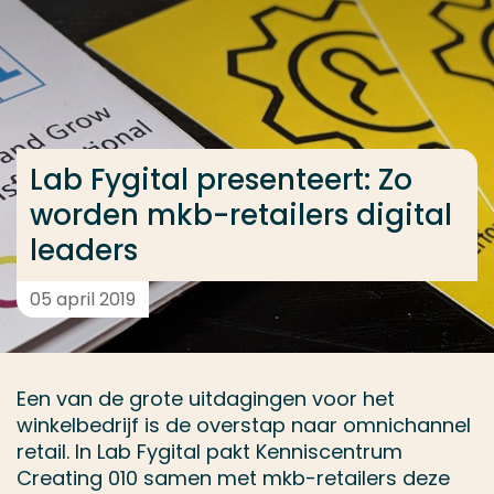
Ga direct naar de content
... > Lab Fygital presenteert: Zo worden mkb-retailers
Veel gezocht
Lab Fygital presenteert: Zo
Opleiding
worden mkb-retailers digital
Contact
leaders
05 april 2019
Een van de grote uitdagingen voor het
winkelbedrijf is de overstap naar omnichannel
retail. In Lab Fygital pakt Kenniscentrum
Creating 010 samen met mkb-retailers deze