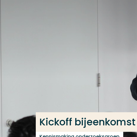
Ga direct naar de content
Veel gezocht
Opleiding
Contact
Kickoff bijeenkomst
Kennismaking onderzoeksgroep