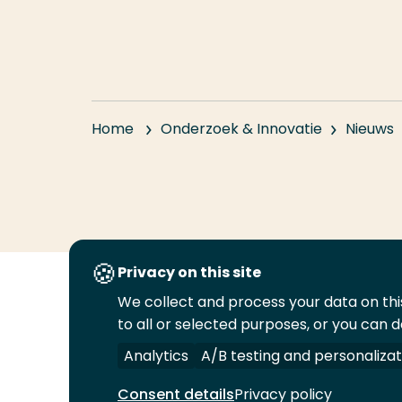
Home
Onderzoek & Innovatie
Nieuws
Privacy on this site
We collect and process your data on this
Volg
Volg
Volg
Volg
to all or selected purposes, or you can d
ons
ons
ons
ons
Juridisch
Security
A-Z Index
C
op
op
op
op
Analytics
A/B testing and personalizat
LinkedIn
Facebook
YouTube
Instagram
Consent details
Privacy policy
© 2026 Hogeschool Rotterdam. Alle rechten v