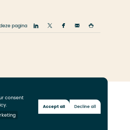
 deze pagina
Deel
Deel
Deel
Email
Print
op
op
op
deze
deze
LinkedIn
Twitter
Facebook
pagina
pagina
our consent
icy.
Accept all
Decline all
Toekomstmakers
keting