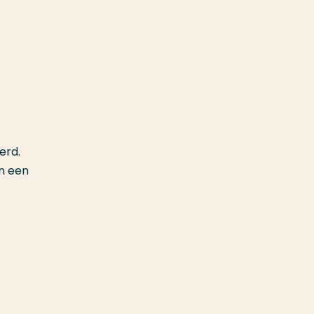
erd.
an een