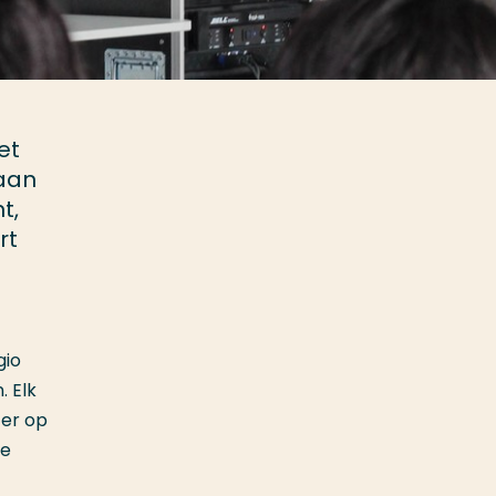
et
gaan
t,
rt
gio
 Elk
 er op
de