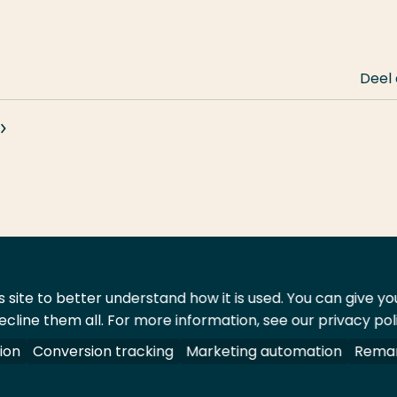
Deel
 site to better understand how it is used. You can give y
ecline them all. For more information, see our privacy pol
ontact
Leveranciers
ion
Conversion tracking
Marketing automation
Remar
oorbehouden.