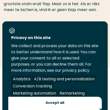
grootste onzin eruit flap. Maar zo is het. Als er niks
meer te lachen is, vind ik er geen klap meer aan.
Deel deze pagina
Privacy on this site
We collect and process your data on this site
to better understand how it is used. You can
Deel
Deel
Deel
Email
Print
give your consent to all or selected
op
op
op
deze
deze
purposes, or you can decline them all. For
LinkedIn
Twitter
Facebook
pagina
pagina
more information, see our privacy policy.
Analytics
A/B testing and personalization
Volg
Volg
Volg
Volg
ons
ons
ons
ons
Conversion tracking
Juridisch
Security
A-Z Index
Contact
op
op
op
op
Marketing automation
Remarketing
LinkedIn
Facebook
YouTube
Instagram
Leveranciers
Accept all