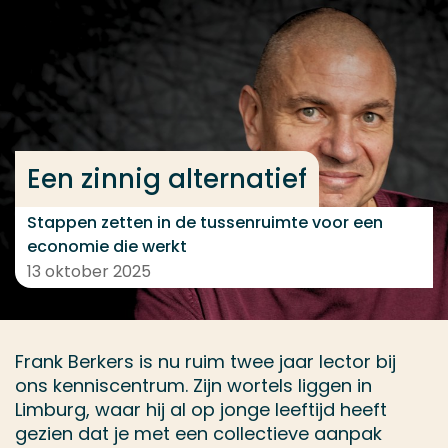
Ga direct naar de content
... > Kennis maken met Frank
Veel gezocht
Een zinnig alternatief
Opleiding
Contact
Stappen zetten in de tussenruimte voor een
economie die werkt
13 oktober 2025
Frank Berkers is nu ruim twee jaar lector bij
ons kenniscentrum. Zijn wortels liggen in
Limburg, waar hij al op jonge leeftijd heeft
gezien dat je met een collectieve aanpak