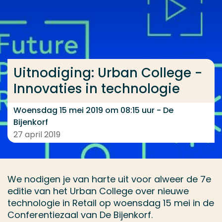
Ga direct naar de content
... > Uitnodiging Innovaties in technologie
Uitnodiging: Urban College -
Veel gezocht
Innovaties in technologie
Opleiding
Contact
Woensdag 15 mei 2019 om 08:15 uur - De
Bijenkorf
27 april 2019
We nodigen je van harte uit voor alweer de 7e
editie van het Urban College over nieuwe
technologie in Retail op woensdag 15 mei in de
Conferentiezaal van De Bijenkorf.