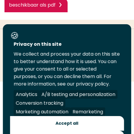
beschikbaar als pdf
Deel deze pagina
Privacy on this site
We collect and process your data on this site
to better understand how it is used. You can
Deel
Deel
Deel
Email
Print
give your consent to all or selected
op
op
op
deze
deze
purposes, or you can decline them all. For
LinkedIn
Twitter
Facebook
pagina
pagina
more information, see our privacy policy.
Analytics
A/B testing and personalization
Volg
Volg
Volg
Volg
ons
ons
ons
ons
Conversion tracking
Juridisch
Security
A-Z Index
Contact
op
op
op
op
Marketing automation
Remarketing
LinkedIn
Facebook
YouTube
Instagram
Leveranciers
Accept all