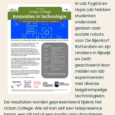
In Lab Fygital en
Hype Lab hebben
studenten
onderzoek
gedaan naar
sociale robots
voor De Bijenkorf
Rotterdam en zijn
retailers in Rijswijk
en Delft
geactiveerd door
middel van lab
experimenten
met diverse
laagdrempelige
technologieën.
De resultaten worden gepresenteerd tijdens het
Urban College. Wie wil kan zelf een telepresence
beam, een VR bril of een loyalty app uitproberen.