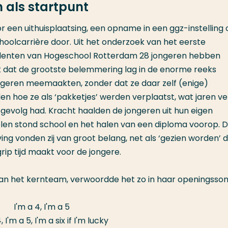
 als startpunt
r een uithuisplaatsing, een opname in een ggz-instelling 
olcarrière door. Uit het onderzoek van het eerste
studenten van Hogeschool Rotterdam 28 jongeren hebben
ek dat de grootste belemmering lag in de enorme reeks
ongeren meemaakten, zonder dat ze daar zelf (enige)
 hoe ze als ‘pakketjes’ werden verplaatst, wat jaren ver
gevolg had. Kracht haalden de jongeren uit hun eigen
elen stond school en het halen van een diploma voorop. 
ing vonden zij van groot belang, net als ‘gezien worden’ 
rip tijd maakt voor de jongere.
van het kernteam, verwoordde het zo in haar openingsson
I'm a 4, I'm a 5
, I'm a 5, I'm a six if I'm lucky