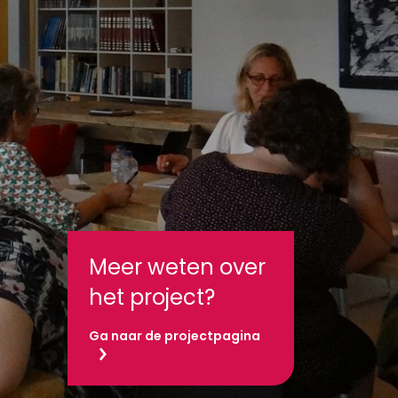
Meer weten over
het project?
Ga naar de projectpagina