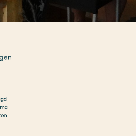
ngen
ugd
lma
ten