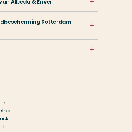
 van Albeda & Enver
eugdbescherming Rotterdam
ken
ellen
rack
 de