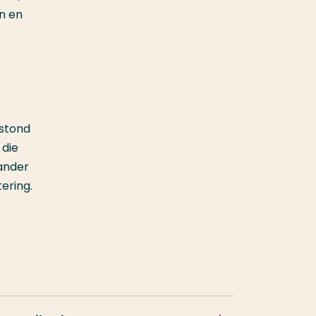
n en
tstond
 die
ander
ering.