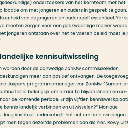
ringsdeskundige) onderzoekers van het kernteam met het
p locatie om met jongeren en ouders in gesprek te gaan
kkenheid van de jongeren en ouders zelf essentieel. Yorri
 “We moeten zorgen voor een gelijkwaardige manier waar
et jongeren ontstaan over het te voeren beleid moet je j
”
landelijke kennisuitwisseling
n worden door de aanwezige ZonMw commissieleden,
gsdeskundigen meer dan positief ontvangen. De toegevoe
rlijne Jaspers programmamanager van ZonMw: “Samen ler
tinuïteit is belangrijk om elkaar te blijven vinden en co-
t naar de komende periode. Er zijn vijftien kenniswerkplaat
e kennis landelijk verbinden en uitwisselen?” Monique
 Jeugdinstituut onderschrijft het nut om de bevindingen
oopt men tegen dezelfde problemen aan als hier. Rowy Uitz