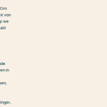
. Om
ck van
op we
uist
gde
en in
sen,
inger,