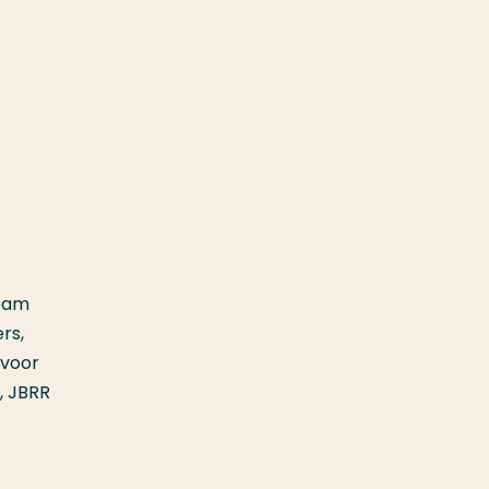
team
rs,
 voor
, JBRR