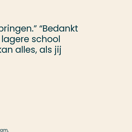
springen.” “Bedankt
 lagere school
n alles, als jij
eam,