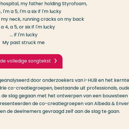
hospital, my father holding Styrofoam,
, I'm a 5, I'm a six if I'm lucky
 my neck, running cracks on my back
a 4, a 5, or six if I'm lucky
.... if I'm lucky
My past struck me
 de volledige songtekst
, geanalyseerd door onderzoekers van i-HUB en het kern
 drie co-creatiegroepen, bestaande uit professionals, oude
an de slag gegaan met het ontwerpen van een bouwsteen
resenteerden de co-creatiegroepen van Albeda & Enver
en de deelnemers gevraagd zelf aan de slag te gaan.