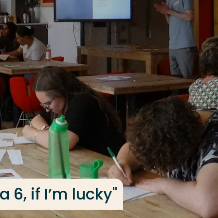
a 6, if I’m lucky''