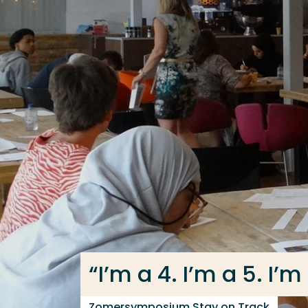
Ga direct naar de content
Veel gezocht
Opleiding
Contact
“I’m a 4. I’m a 5. I’m 
Zomersymposium Stay on Track