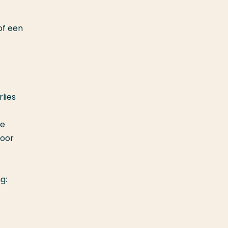
of een
lies
De
door
g: