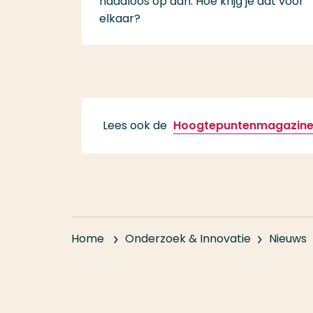
naadloos op aan: Hoe krijg je dat voor
elkaar?
Lees ook de
Hoogtepuntenmagazines
Home
Onderzoek & Innovatie
Nieuws