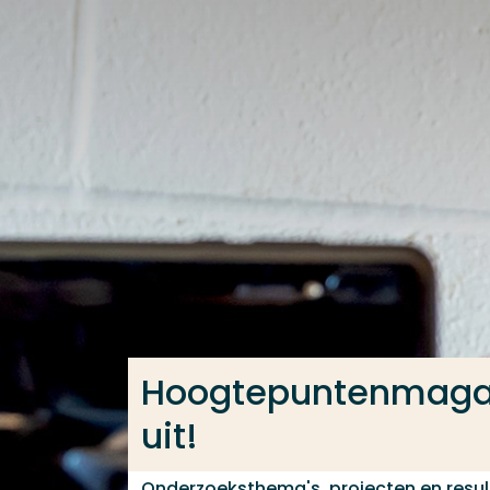
Ga direct naar de content
Veel gezocht
Opleiding
Contact
Hoogtepuntenmagazi
uit!
Onderzoeksthema's, projecten en resu