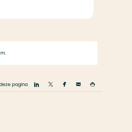
am.
 deze pagina
Deel
Deel
Deel
Email
Print
op
op
op
deze
deze
LinkedIn
Twitter
Facebook
pagina
pagina