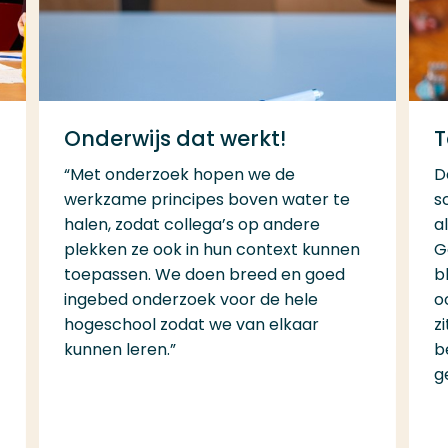
Onderwijs dat werkt!
T
“Met onderzoek hopen we de
D
werkzame principes boven water te
s
halen, zodat collega’s op andere
a
plekken ze ook in hun context kunnen
G
toepassen. We doen breed en goed
b
ingebed onderzoek voor de hele
o
hogeschool zodat we van elkaar
z
kunnen leren.”
b
g