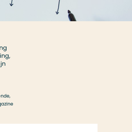
ang
ing,
jn
ende,
gazine