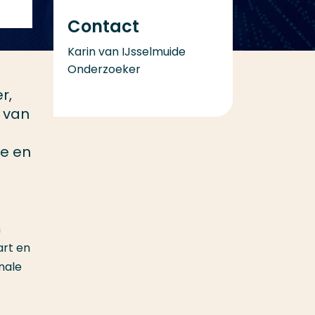
Contact
Karin van IJsselmuide
Onderzoeker
r,
e van
re en
n
art en
nale