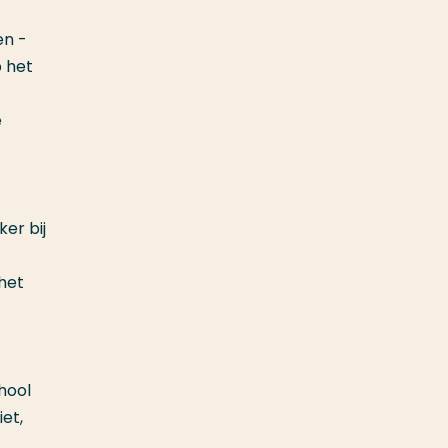
en -
p het
e
er bij
het
hool
et,