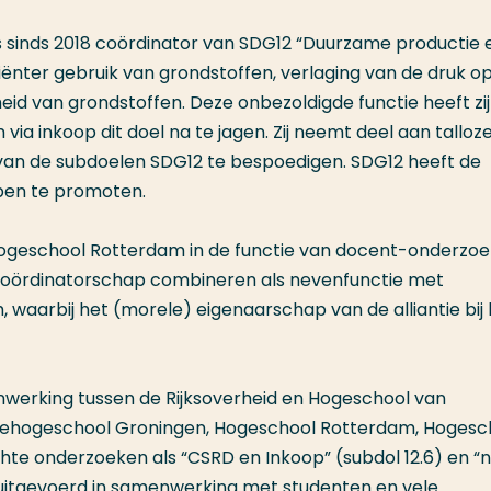
s sinds 2018 coördinator van SDG12 “Duurzame productie 
ciënter gebruik van grondstoffen, verlaging van de druk o
eid van grondstoffen. Deze onbezoldigde functie heeft zij
 inkoop dit doel na te jagen. Zij neemt deel aan talloz
 van de subdoelen SDG12 te bespoedigen. SDG12 heeft de
pen te promoten.
ogeschool Rotterdam in de functie van docent-onderzoek
it coördinatorschap combineren als nevenfunctie met
waarbij het (morele) eigenaarschap van de alliantie bij 
enwerking tussen de Rijksoverheid en Hogeschool van
ehogeschool Groningen, Hogeschool Rotterdam, Hogesc
chte onderzoeken als “CSRD en Inkoop” (subdol 12.6) en “ni
, uitgevoerd in samenwerking met studenten en vele