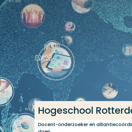
Ga direct naar de content
Veel gezocht
Opleiding
Contact
Hogeschool Rotter
Docent-onderzoeker en alliantiecoördin
doen