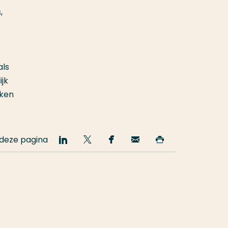
,
als
jk
iken
 deze pagina
Deel
Deel
Deel
Email
Print
op
op
op
deze
deze
LinkedIn
Twitter
Facebook
pagina
pagina