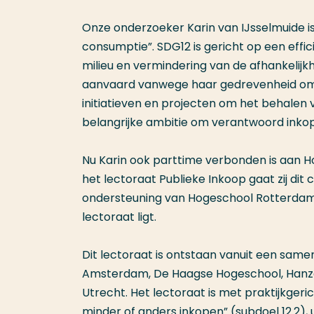
Onze onderzoeker Karin van IJsselmuide i
consumptie”. SDG12 is gericht op een effi
milieu en vermindering van de afhankelijkh
aanvaard vanwege haar gedrevenheid om via
initiatieven en projecten om het behalen
belangrijke ambitie om verantwoord inko
Nu Karin ook parttime verbonden is aan H
het lectoraat Publieke Inkoop gaat zij d
ondersteuning van Hogeschool Rotterdam, 
lectoraat ligt.
Dit lectoraat is ontstaan vanuit een sam
Amsterdam, De Haagse Hogeschool, Hanz
Utrecht. Het lectoraat is met praktijkgeri
minder of anders inkopen” (subdoel 12.2)