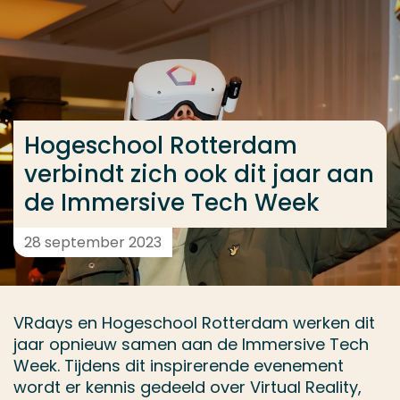
Ga direct naar de content
... > Hogeschool Rotterdam verbindt zich ook dit ja
Veel gezocht
Hogeschool Rotterdam
Opleiding
verbindt zich ook dit jaar aan
Contact
de Immersive Tech Week
28 september 2023
VRdays en Hogeschool Rotterdam werken dit
jaar opnieuw samen aan de Immersive Tech
Week. Tijdens dit inspirerende evenement
wordt er kennis gedeeld over Virtual Reality,