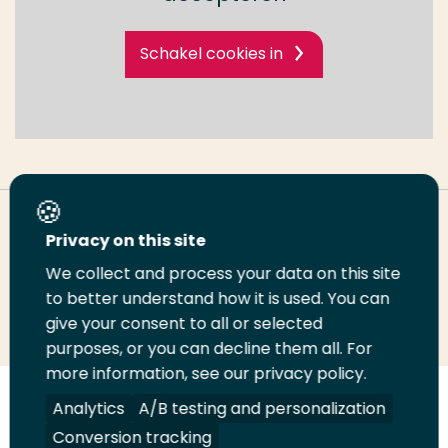
Schakel cookies in
Deel deze pagina
Privacy on this site
We collect and process your data on this site
to better understand how it is used. You can
Deel
Deel
Deel
Email
Print
give your consent to all or selected
op
op
op
deze
deze
purposes, or you can decline them all. For
LinkedIn
Twitter
Facebook
pagina
pagina
more information, see our privacy policy.
Analytics
A/B testing and personalization
Volg
Volg
Volg
Volg
ons
ons
ons
ons
Conversion tracking