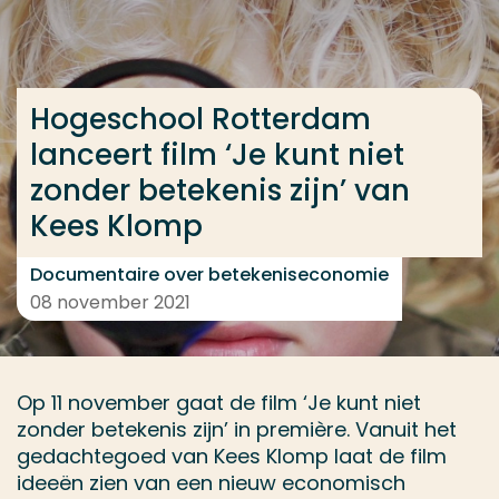
Ga direct naar de content
... > Hogeschool Rotterdam lanceert film ‘Je kunt ni
Hogeschool Rotterdam
lanceert film ‘Je kunt niet
Veel gezocht
zonder betekenis zijn’ van
Opleiding
Kees Klomp
Contact
Documentaire over betekeniseconomie
08 november 2021
Op 11 november gaat de film ‘Je kunt niet
zonder betekenis zijn’ in première. Vanuit het
gedachtegoed van Kees Klomp laat de film
ideeën zien van een nieuw economisch