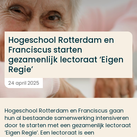
Ga direct naar de content
... > Hogeschool Rotterdam en Franciscus Gasthuis s
Hogeschool Rotterdam en
Veel gezocht
Franciscus starten
Opleiding
gezamenlijk lectoraat ‘Eigen
Contact
Regie’
24 april 2025
Hogeschool Rotterdam en Franciscus gaan
hun al bestaande samenwerking intensiveren
door te starten met een gezamenlijk lectoraat
‘Eigen Regie’. Een lectoraat is een