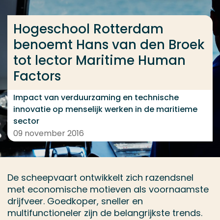
Ga direct naar de content
... > Hogeschool Rotterdam benoemt Hans van den B
Hogeschool Rotterdam
benoemt Hans van den Broek
tot lector Maritime Human
Veel gezocht
Factors
Opleiding
Impact van verduurzaming en technische
Contact
innovatie op menselijk werken in de maritieme
sector
09 november 2016
De scheepvaart ontwikkelt zich razendsnel
met economische motieven als voornaamste
drijfveer. Goedkoper, sneller en
multifunctioneler zijn de belangrijkste trends.