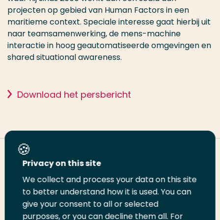
projecten op gebied van Human Factors in een
maritieme context. Speciale interesse gaat hierbij uit
naar teamsamenwerking, de mens-machine
interactie in hoog geautomatiseerde omgevingen en
shared situational awareness.
Download het persbericht
Deel deze pagina
Privacy on this site
We collect and process your data on this site
Deel
to better understand how it is used. You can
Deel
Deel
Email
Print
give your consent to all or selected
op
op
op
deze
deze
purposes, or you can decline them all. For