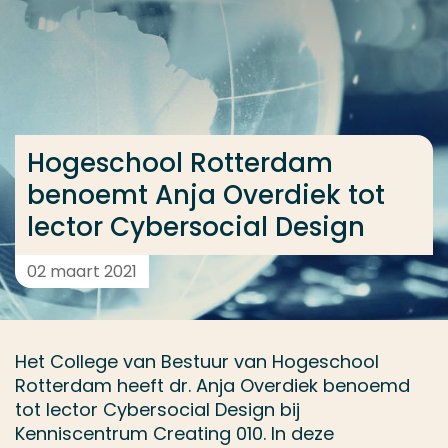
Ga direct naar de content
... > Hogeschool Rotterdam benoemt Anja Overdiek t
Veel gezocht
Hogeschool Rotterdam
Opleiding
benoemt Anja Overdiek tot
Contact
lector Cybersocial Design
02 maart 2021
Het College van Bestuur van Hogeschool
Rotterdam heeft dr. Anja Overdiek benoemd
tot lector Cybersocial Design bij
Kenniscentrum Creating 010. In deze