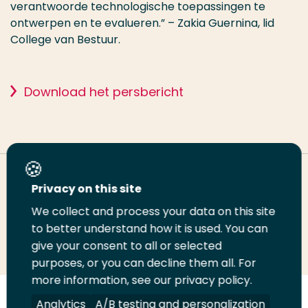
verantwoorde technologische toepassingen te
ontwerpen en te evalueren.” – Zakia Guernina, lid
College van Bestuur.
Download het persbericht
Deel deze pagina
Privacy on this site
We collect and process your data on this site
to better understand how it is used. You can
Deel
Deel
Deel
Email
Print
give your consent to all or selected
op
op
op
deze
deze
purposes, or you can decline them all. For
LinkedIn
Twitter
Facebook
pagina
pagina
more information, see our privacy policy.
Analytics
A/B testing and personalization
Volg
Volg
Volg
Volg