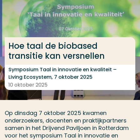
Ga direct naar de content
... > Hoe taal de biobased transitie kan versnellen
Hoe taal de biobased
Veel gezocht
transitie kan versnellen
Opleiding
Contact
Symposium Taal in innovatie en kwaliteit –
Living Ecosystem, 7 oktober 2025
10 oktober 2025
Op dinsdag 7 oktober 2025 kwamen
onderzoekers, docenten en praktijkpartners
samen in het Drijvend Paviljoen in Rotterdam
voor het symposium Taal in innovatie en