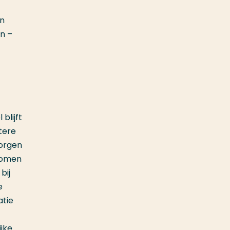
en
n –
blijft
tere
borgen
 komen
bij
e
atie
jke