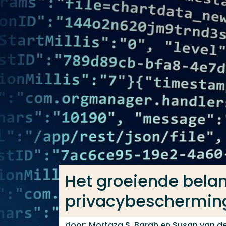
Ga direct naar de content
Veel gezocht
Opleiding
Contact
Het groeiende bela
privacybeschermi
door: Mortaza S. Bargh en Susan van d