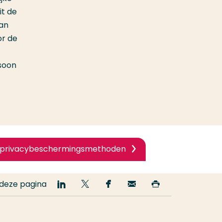
it de
van
or de
rsoon
n privacybeschermingsmethoden
 deze pagina
Deel
Deel
Deel
Email
Print
op
op
op
deze
deze
LinkedIn
Twitter
Facebook
pagina
pagina