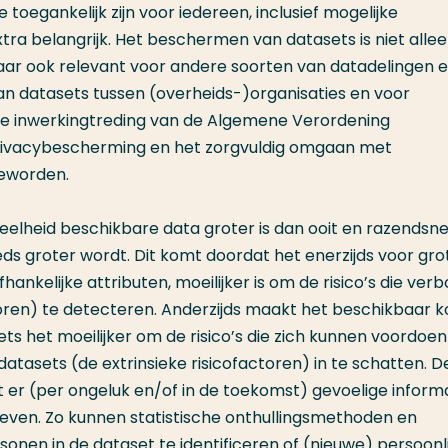
toegankelijk zijn voor iedereen, inclusief mogelijke
ra belangrijk. Het beschermen van datasets is niet alle
maar ook relevant voor andere soorten van datadelingen e
van datasets tussen (overheids-)organisaties en voor
de inwerkingtreding van de Algemene Verordening
 privacybescherming en het zorgvuldig omgaan met
eworden.
eelheid beschikbare data groter is dan ooit en razendsnel 
ds groter wordt. Dit komt doordat het enerzijds voor gro
ankelijke attributen, moeilijker is om de risico’s die ver
factoren) te detecteren. Anderzijds maakt het beschikbaar
s het moeilijker om de risico’s die zich kunnen voordoen 
tasets (de extrinsieke risicofactoren) in te schatten. D
 er (per ongeluk en/of in de toekomst) gevoelige inform
geven. Zo kunnen statistische onthullingsmethoden en
nen in de dataset te identificeren of (nieuwe) persoonli