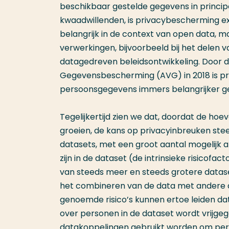
beschikbaar gestelde gegevens in principe 
kwaadwillenden, is privacybescherming ext
belangrijk in de context van open data, 
verwerkingen, bijvoorbeeld bij het delen 
datagedreven beleidsontwikkeling. Door 
Gegevensbescherming (
AVG
) in 2018 is
persoonsgegevens immers belangrijker g
Tegelijkertijd zien we dat, doordat de hoev
groeien, de kans op privacyinbreuken stee
datasets, met een groot aantal mogelijk afh
zijn in de dataset (de intrinsieke risico
van steeds meer en steeds grotere dataset
het combineren van de data met andere da
genoemde risico’s kunnen ertoe leiden dat
over personen in de dataset wordt vrijge
datakoppelingen gebruikt worden om perso