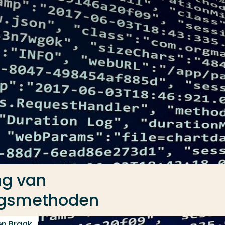
ng van
ngsmethoden
en Braak