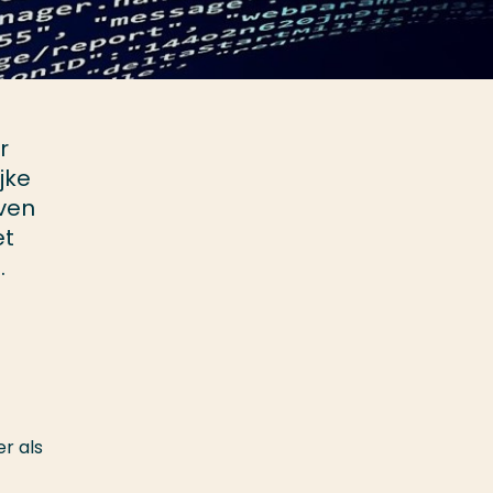
r
jke
even
et
.
r als