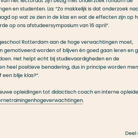
g van het lectoraat zijn bezig met onderzoek rondom de
ngen en studenten. Lia: “Zo makkelijk is dat onderzoek na
d op wat ze zien in de klas en wat de effecten zijn op 
rde op ons afstudeersymposium van 16 april”.
ogeschool Rotterdam aan de hoge verwachtingen moet,
nten gemotiveerd worden of blijven én goed gaan leren en 
doen. Het helpt echt bij studievaardigheden en de
een heel positieve benadering, dus in principe worden me
f een blije klas?”.
uwe opleidingen tot didactisch coach en interne opleider
ternetrainingenhogeverwachtingen
.
Deel