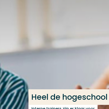
Ga direct naar de content
Veel gezocht
Opleiding
Contact
Heel de hogeschool
Interne trainers zijn er klaar voor