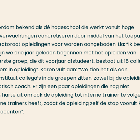
tterdam bekend als dé hogeschool die werkt vanuit hoge
 verwachtingen concretiseren door middel van het toep
ectoraat opleidingen voor worden aangeboden. Lia: “Ik b
zijn we drie jaar geleden begonnen met het opleiden van
ste groep, die dit voorjaar afstudeert, bestaat uit 18 coll
ers in opleiding”. Karen vult aan: “We zien het als een
stituut collega’s in de groepen zitten, zowel bij de opleidi
actisch coach. Er zijn een paar opleidingen die nog niet
harte uit om ook de opleiding tot interne trainer te volge
rne trainers heeft, zodat de opleiding zelf de stap vooruit
docenten”.