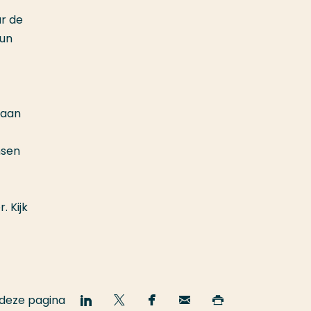
ar de
hun
gaan
nsen
. Kijk
 deze pagina
Deel
Deel
Deel
Email
Print