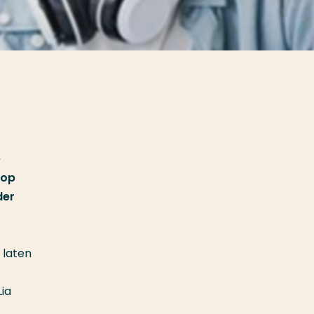
e
 op
der
 laten
ia