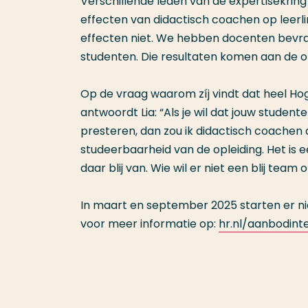
Verschillende leden van de expertisekrin
effecten van didactisch coachen op leerli
effecten niet. We hebben docenten bevraag
studenten. Die resultaten komen aan de o
Op de vraag waarom zíj vindt dat heel H
antwoordt Lia: “Als je wil dat jouw stude
presteren, dan zou ik didactisch coachen 
studeerbaarheid van de opleiding. Het is 
daar blij van. Wie wil er niet een blij team o
In maart en september 2025 starten er nie
voor meer informatie op:
hr.nl/aanbodin