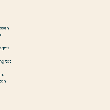
assen
en
ega’s.
ng tot
n.
 kan