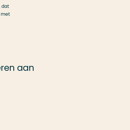
, dat
e met
eren aan