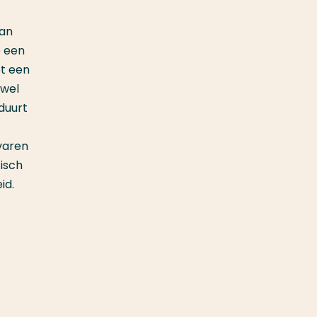
van
e een
et een
owel
duurt
rvaren
tisch
id.