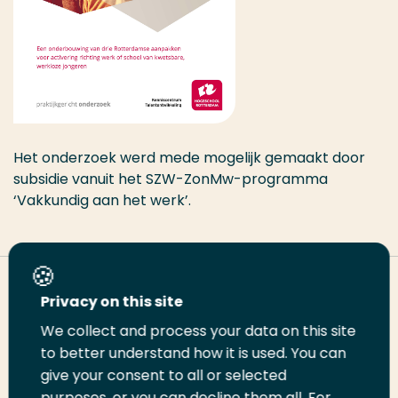
Het onderzoek werd mede mogelijk gemaakt door
subsidie vanuit het SZW-ZonMw-programma
‘Vakkundig aan het werk’.
Deel deze pagina
Privacy on this site
We collect and process your data on this site
to better understand how it is used. You can
Deel
Deel
Deel
Email
Print
give your consent to all or selected
op
op
op
deze
deze
purposes, or you can decline them all. For