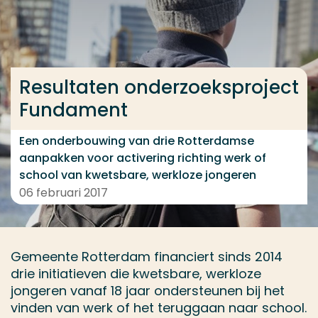
Ga direct naar de content
... > Fundament
Resultaten onderzoeksproject
Veel gezocht
Fundament
Opleiding
Een onderbouwing van drie Rotterdamse
Contact
aanpakken voor activering richting werk of
school van kwetsbare, werkloze jongeren
06 februari 2017
Gemeente Rotterdam financiert sinds 2014
drie initiatieven die kwetsbare, werkloze
jongeren vanaf 18 jaar ondersteunen bij het
vinden van werk of het teruggaan naar school.