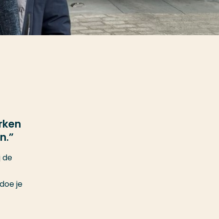
rken
en.”
j de
doe je