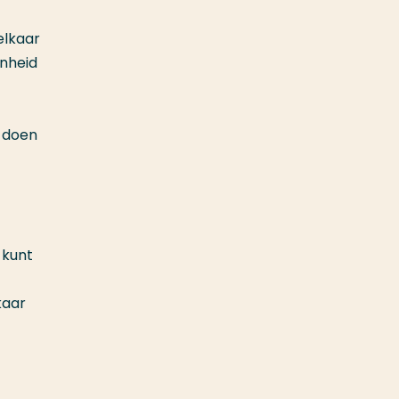
elkaar
enheid
n doen
 kunt
kaar