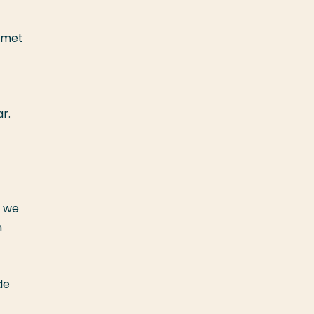
 met
r.
j we
n
de