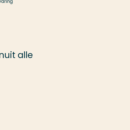
varing
uit alle