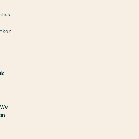
aties
oeken
"
ls
. We
kan