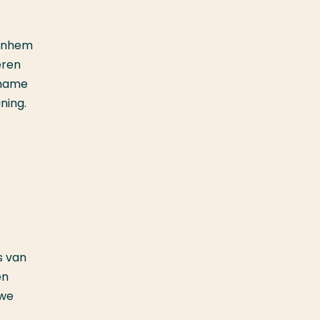
Arnhem
eren
 name
uning.
s van
en
uwe