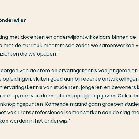
 onderwijs?
king met docenten en onderwijsontwikkelaars binnen de
n op met de curriculumcommissie zodat we samenwerken v
nzichten die we opdoen."
t borgen van de stem en ervaringskennis van jongeren en
 opleidingen, sluiten goed aan bij recente ontwikkelinge
 ervaringskennis van studenten, jongeren en bewoners i
enschap, een van de maatschappelijke opgaven. Ook in h
n aanknopingspunten. Komende maand gaan groepen stud
n het vak Transprofessioneel samenwerken aan de slag me
an worden in het onderwijs.”