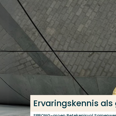
Ga direct naar de content
Veel gezocht
Opleiding
Contact
Ervaringskennis als
SPRONG-groep Betekenisvol Samenwe