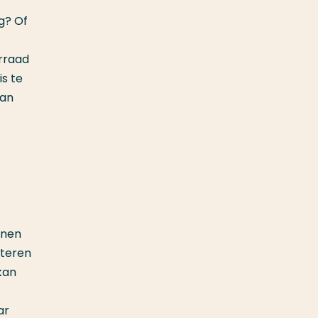
g? Of
rraad
is te
aan
nnen
steren
kan
ar