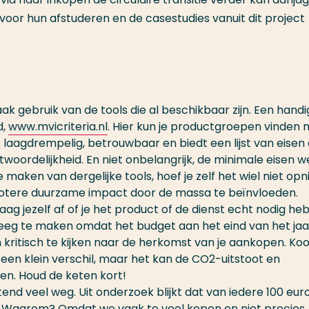
oor hun afstuderen en de casestudies vanuit dit project
aak gebruik van de tools die al beschikbaar zijn. Een hand
d,
www.mvicriteria.nl
. Hier kun je productgroepen vinden 
is laagdrempelig, betrouwbaar en biedt een lijst van eisen
twoordelijkheid. En niet onbelangrijk, de minimale eisen 
maken van dergelijke tools, hoef je zelf het wiel niet op
 grotere duurzame impact door de massa te beïnvloeden.
raag jezelf af of je het product of de dienst echt nodig heb
leeg te maken omdat het budget aan het eind van het jaa
kritisch te kijken naar de herkomst van je aankopen. Koo
is een klein verschil, maar het kan de CO2-uitstoot en
en. Houd de keten kort!
end veel weg. Uit onderzoek blijkt dat van iedere 100 eur
. Waarom? Omdat we vaak te veel kopen en niet precies