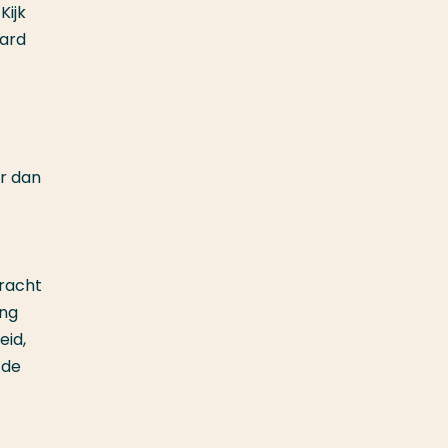
Kijk
jard
er dan
racht
ing
eid,
 de