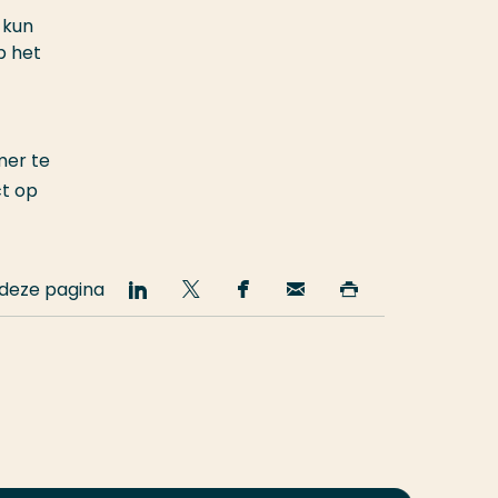
 kun
p het
mer te
ct op
 deze pagina
Deel
Deel
Deel
Email
Print
op
op
op
deze
deze
LinkedIn
Twitter
Facebook
pagina
pagina