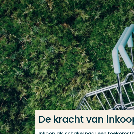
Ga direct naar de content
Veel gezocht
Opleiding
Contact
De kracht van inkoo
Inkoop als schakel naar een toekoms