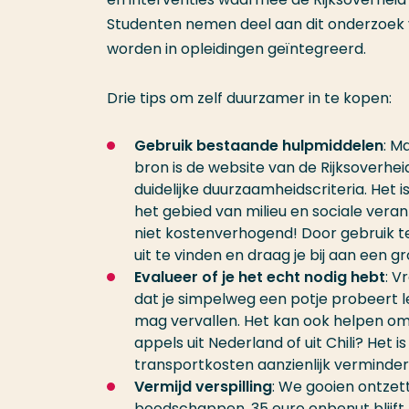
Studenten nemen deel aan dit onderzoek v
worden in opleidingen geïntegreerd.
Drie tips om zelf duurzamer in te kopen:
Gebruik bestaande hulpmiddelen
: M
bron is de website van de Rijksoverhei
duidelijke duurzaamheidscriteria. Het 
het gebied van milieu en sociale veran
niet kostenverhogend! Door gebruik te 
uit te vinden en draag je bij aan een
Evalueer of je het echt nodig hebt
: V
dat je simpelweg een potje probeert 
mag vervallen. Het kan ook helpen om 
appels uit Nederland of uit Chili? Het 
transportkosten aanzienlijk verminder
Vermijd verspilling
: We gooien ontzett
boodschappen, 35 euro onbenut blijft