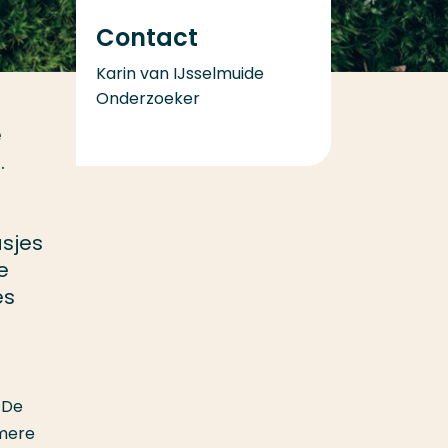
Contact
Karin van IJsselmuide
Onderzoeker
e
.
asjes
e
es
. De
amere