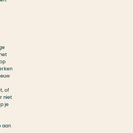
ige
met
 op
werken
nieuw
t, of
r niet
p je
o aan