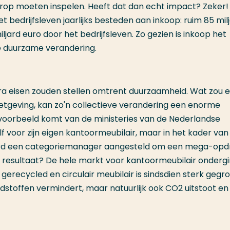
rop moeten inspelen. Heeft dat dan echt impact? Zeker! 
 bedrijfsleven jaarlijks besteden aan inkoop: ruim 85 mil
ard euro door het bedrijfsleven. Zo gezien is inkoop het
de duurzame verandering.
xtra eisen zouden stellen omtrent duurzaamheid. Wat zou 
tgeving, kan zo'n collectieve verandering een enorme
oorbeeld komt van de ministeries van de Nederlandse
lf voor zijn eigen kantoormeubilair, maar in het kader van
 werd een categoriemanager aangesteld om een mega-opd
t resultaat? De hele markt voor kantoormeubilair onderg
gerecycled en circulair meubilair is sindsdien sterk gegro
dstoffen vermindert, maar natuurlijk ook CO2 uitstoot en