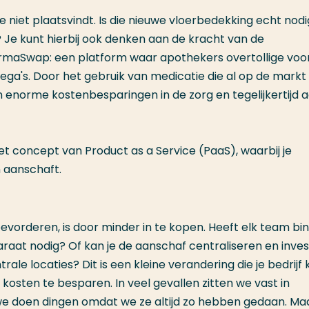
 niet plaatsvindt. Is die nieuwe vloerbedekking echt nodi
Je kunt hierbij ook denken aan de kracht van de
rmaSwap: een platform waar apothekers overtollige voo
ga's. Door het gebruik van medicatie die al op de markt 
 enorme kostenbesparingen in de zorg en tegelijkertijd 
et concept van Product as a Service (PaaS), waarbij je
an aanschaft.
orderen, is door minder in te kopen. Heeft elk team bi
paraat nodig? Of kan je de aanschaf centraliseren en inve
le locaties? Dit is een kleine verandering die je bedrijf 
osten te besparen. In veel gevallen zitten we vast in
: we doen dingen omdat we ze altijd zo hebben gedaan. Ma