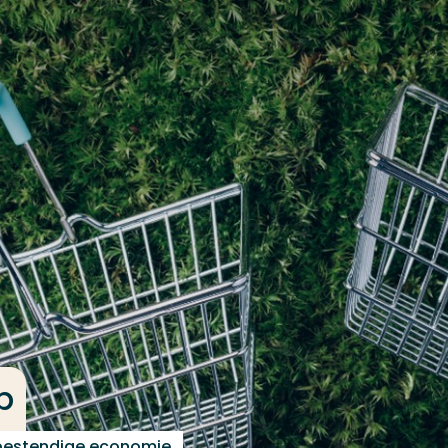
p
tbestendige economie