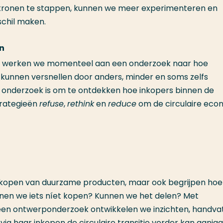
patronen te stappen, kunnen we meer experimenteren en
schil maken.
en
on werken we momenteel aan een onderzoek naar hoe
ie kunnen versnellen door anders, minder en soms zelfs
it onderzoek is om te ontdekken hoe inkopers binnen de
trategieën
refuse
,
rethink
en
reduce
om de circulaire eco
 inkopen van duurzame producten, maar ook begrijpen ho
nnen we iets níet kopen? Kunnen we het delen? Met
en een ontwerponderzoek ontwikkelen we inzichten, handva
ia haar inkopen de circulaire transitie verder kan aanjag