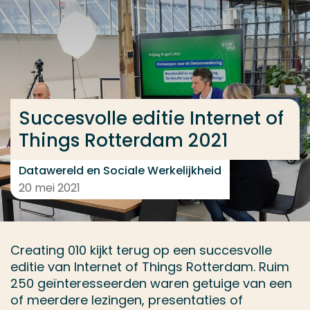
Ga direct naar de content
... > Datawereld en Sociale Werkelijkheid
Veel gezocht
Succesvolle editie Internet of
Opleiding
Things Rotterdam 2021
Contact
Datawereld en Sociale Werkelijkheid
20 mei 2021
Creating 010 kijkt terug op een succesvolle
editie van Internet of Things Rotterdam. Ruim
250 geïnteresseerden waren getuige van een
of meerdere lezingen, presentaties of