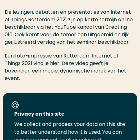
De lezingen, debatten en presentaties van Internet
of Things Rotterdam 2021 zijn op korte termijn online
beschikbaar via het YouTube kanaal van Creating
010. Ook komt voor de zomer een uitgebreid en rijk
geïllustreerd verslag van het seminar beschikbaar.
Een foto-impressie van Rotterdam Internet of
Things 2021 vind je
hier
. Deze
video
geeft je
bovendien een mooie, dynamische indruk van het
event.
Deel deze pagina
Privacy on this site
We collect and process your data on this site
Deel
Deel
Deel
Email
Print
to better understand how it is used. You can
give your consent to all or selected