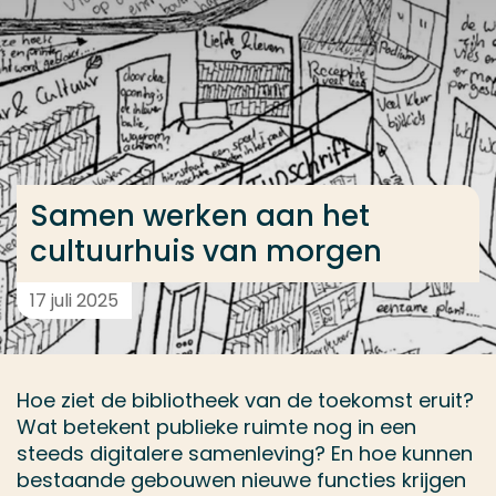
Ga direct naar de content
... > Samen werken aan het cultuurhuis van morgen
Veel gezocht
Opleiding
Samen werken aan het
Contact
cultuurhuis van morgen
17 juli 2025
Hoe ziet de bibliotheek van de toekomst eruit?
Wat betekent publieke ruimte nog in een
steeds digitalere samenleving? En hoe kunnen
bestaande gebouwen nieuwe functies krijgen