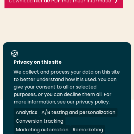
Download hier de PDF met meer informatie
Deel deze pagina
Privacy on this site
We collect and process your data on this site
Deel
to better understand how it is used. You can
Deel
Deel
Email
Print
give your consent to all or selected
op
op
op
deze
deze
purposes, or you can decline them all. For
LinkedIn
Twitter
Facebook
pagina
pagina
more information, see our privacy policy.
Volg
Analytics
Volg
Volg
A/B testing and personalization
Volg
ons
ons
ons
ons
Conversion tracking
Juridisch
Security
A-Z Index
Contact
op
op
op
op
Marketing automation
Remarketing